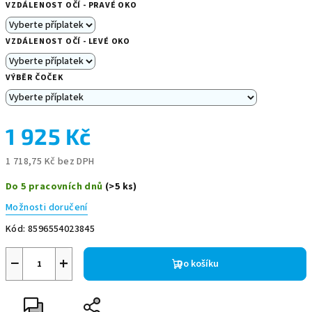
VZDÁLENOST OČÍ - PRAVÉ OKO
VZDÁLENOST OČÍ - LEVÉ OKO
VÝBĚR ČOČEK
1 925 Kč
1 718,75 Kč
bez DPH
Měrná
Do 5 pracovních dnů
(>5 ks)
cena:
Možnosti doručení
Kód:
8596554023845
−
+
Do košíku