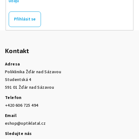
údajů
Přihlásit se
Z
á
Kontakt
p
a
Adresa
t
Poliklinika Žďár nad Sázavou
í
Studentská 4
591 01 Žďár nad Sázavou
Telefon
+420 606 725 494
Email
eshop@optiklatal.cz
Sledujte nás