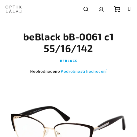
Přejít
na
obsah
Nákupní
Hledat
Přihlášení
beBlack bB-0061 c1
košík
55/16/142
BEBLACK
Průměrné
Neohodnoceno
Podrobnosti hodnocení
hodnocení
produktu
je
0,0
z
5
hvězdiček.