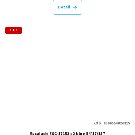
Detail
1 + 1
KÓD:
8596554026815
Escalade ESC-17153 c2 blue 54/17/137