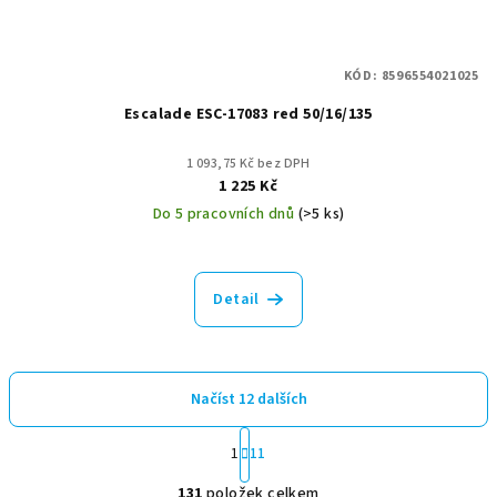
KÓD:
8596554021025
Escalade ESC-17083 red 50/16/135
1 093,75 Kč bez DPH
1 225 Kč
Do 5 pracovních dnů
(>5 ks)
Detail
Načíst 12 dalších
S
1
11
t
O
r
131
položek celkem