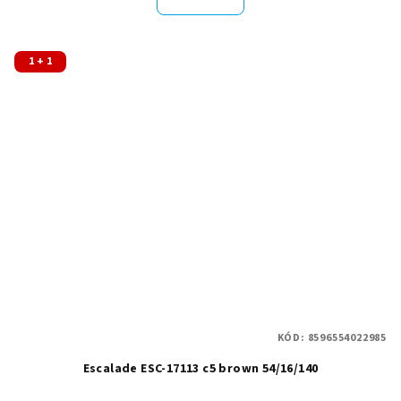
1 + 1
KÓD:
8596554022985
Escalade ESC-17113 c5 brown 54/16/140