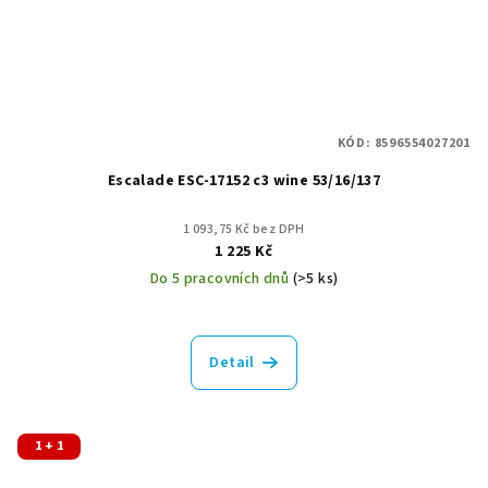
KÓD:
8596554027201
Escalade ESC-17152 c3 wine 53/16/137
1 093,75 Kč bez DPH
1 225 Kč
Do 5 pracovních dnů
(>5 ks)
Detail
1 + 1