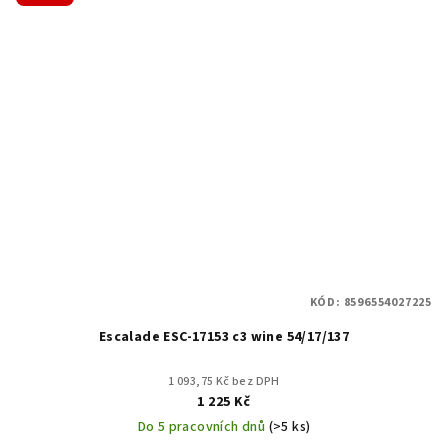
KÓD:
8596554027225
Escalade ESC-17153 c3 wine 54/17/137
1 093,75 Kč bez DPH
1 225 Kč
Do 5 pracovních dnů
(>5 ks)