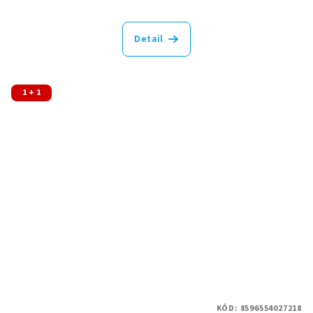
Detail
1 + 1
KÓD:
8596554027218