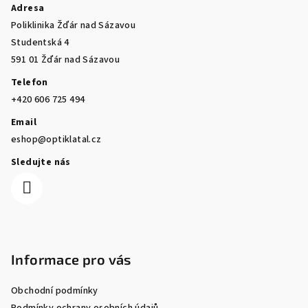
Adresa
t
Poliklinika Žďár nad Sázavou
í
Studentská 4
591 01 Žďár nad Sázavou
Telefon
+420 606 725 494
Email
eshop@optiklatal.cz
Sledujte nás
Informace pro vás
Obchodní podmínky