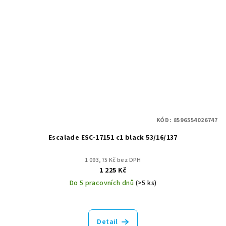
KÓD:
8596554026747
Escalade ESC-17151 c1 black 53/16/137
1 093,75 Kč bez DPH
1 225 Kč
Do 5 pracovních dnů
(>5 ks)
Detail