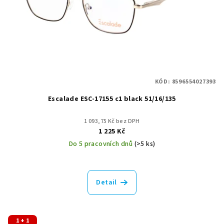
KÓD:
8596554027393
Escalade ESC-17155 c1 black 51/16/135
1 093,75 Kč bez DPH
1 225 Kč
Do 5 pracovních dnů
(>5 ks)
Detail
1 + 1