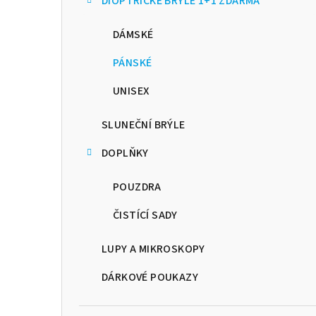
DIOPTRICKÉ BRÝLE 1+1 ZDARMA
a
n
DÁMSKÉ
n
PÁNSKÉ
í
UNISEX
p
SLUNEČNÍ BRÝLE
a
DOPLŇKY
n
POUZDRA
e
ČISTÍCÍ SADY
l
LUPY A MIKROSKOPY
DÁRKOVÉ POUKAZY