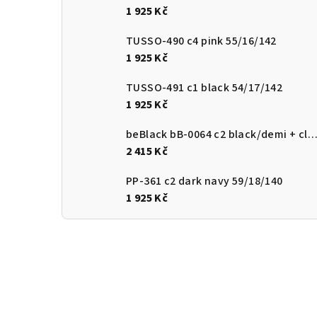
1 925 Kč
TUSSO-490 c4 pink 55/16/142
1 925 Kč
TUSSO-491 c1 black 54/17/142
1 925 Kč
beBlack bB-0064 c2 black/demi + clip-on 54/17/
2 415 Kč
PP-361 c2 dark navy 59/18/140
1 925 Kč