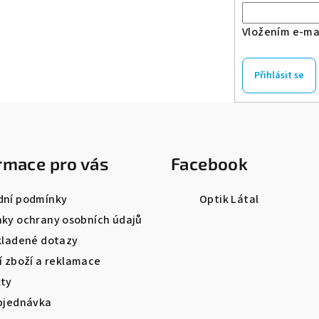
r
Vložením e-mai
v
k
y
Přihlásit se
v
ý
p
i
rmace pro vás
Facebook
s
u
ní podmínky
Optik Látal
ky ochrany osobních údajů
kladené dotazy
í zboží a reklamace
ty
bjednávka