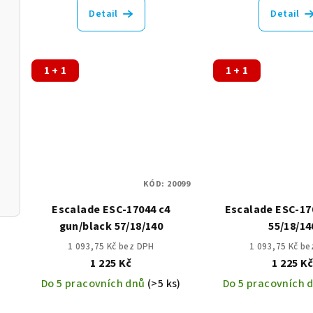
Detail
Detail
1 + 1
1 + 1
140
KÓD:
20099
Escalade ESC-17044 c4
Escalade ESC-17
gun/black 57/18/140
55/18/14
1 093,75 Kč bez DPH
1 093,75 Kč b
1 225 Kč
1 225 K
Do 5 pracovních dnů
(>5 ks)
Do 5 pracovních 