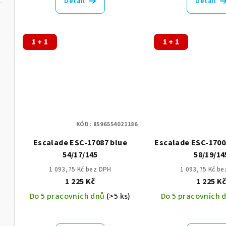
Detail
Detail
t
ů
1 + 1
1 + 1
KÓD:
8596554021186
Escalade ESC-17087 blue
Escalade ESC-1700
54/17/145
58/19/14
1 093,75 Kč bez DPH
1 093,75 Kč b
1 225 Kč
1 225 K
Do 5 pracovních dnů
(>5 ks)
Do 5 pracovních 