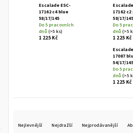
Escalade ESC-
Escalade
17162 c4 blue
17162 c2
58/17/145
58/17/14
Do 5 pracovních
Do 5 pra
dnů
(>5 ks)
dnů
(>5 k
1 225 Kč
1 225 Kč
Escalade
17087 bl
54/17/14
Do 5 pra
dnů
(>5 k
1 225 Kč
Ř
Nejlevnější
Nejdražší
Nejprodávanější
Ab
a