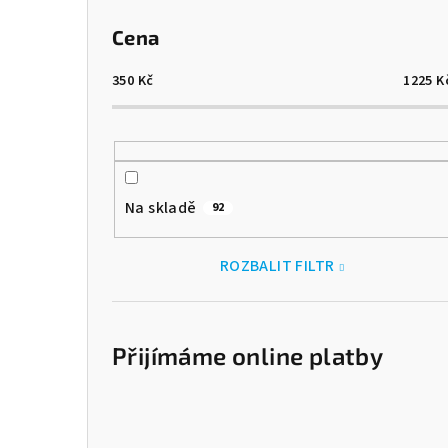
Cena
350
Kč
1225
K
Na skladě
92
ROZBALIT FILTR
Přijímáme online platby