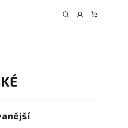
Hledat
Přihlášení
Nákupní
košík
SKÉ
anější