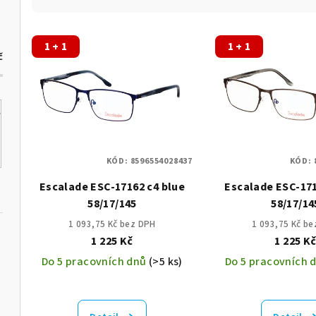
z
V
e
1 + 1
1 + 1
č
ý
n
p
í
i
p
s
r
KÓD:
8596554028437
KÓD:
p
o
Escalade ESC-17162 c4 blue
Escalade ESC-171
r
d
58/17/145
58/17/14
o
u
1 093,75 Kč bez DPH
1 093,75 Kč b
1 225 Kč
1 225 K
d
k
Do 5 pracovních dnů
(>5 ks)
Do 5 pracovních 
u
t
k
ů