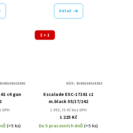
Detail
1 + 1
8596554028390
KÓD:
8596554028383
61 c4 gun
Escalade ESC-17161 c1
2
m.black 55/17/142
ez DPH
1 093,75 Kč bez DPH
č
1 225 Kč
dnů
(>5 ks)
Do 5 pracovních dnů
(>5 ks)