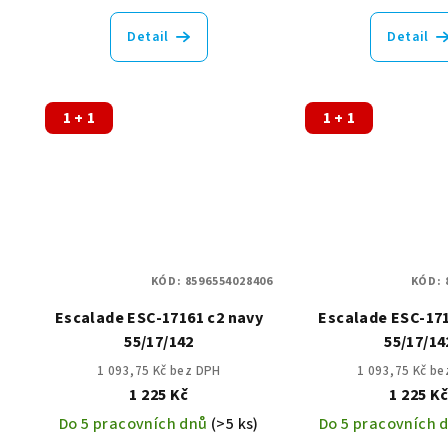
Detail
Detail
1 + 1
1 + 1
KÓD:
8596554028406
KÓD:
Escalade ESC-17161 c2 navy
Escalade ESC-171
55/17/142
55/17/14
1 093,75 Kč bez DPH
1 093,75 Kč b
1 225 Kč
1 225 K
Do 5 pracovních dnů
(>5 ks)
Do 5 pracovních 