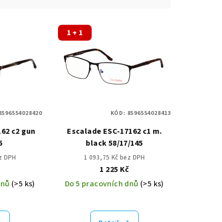
1 + 1
8596554028420
KÓD:
8596554028413
62 c2 gun
Escalade ESC-17162 c1 m.
5
black 58/17/145
ez DPH
1 093,75 Kč bez DPH
č
1 225 Kč
dnů
(>5 ks)
Do 5 pracovních dnů
(>5 ks)