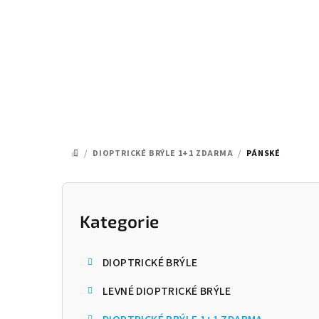
Přejít
na
obsah
/
DIOPTRICKÉ BRÝLE 1+1 ZDARMA
/
PÁNSKÉ
DOMŮ
P
o
Kategorie
Přeskočit
kategorie
s
DIOPTRICKÉ BRÝLE
t
LEVNÉ DIOPTRICKÉ BRÝLE
r