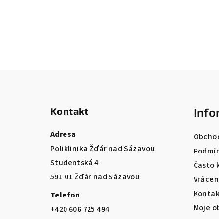
Z
á
Kontakt
Info
p
a
Adresa
Obchod
Poliklinika Žďár nad Sázavou
t
Podmín
Studentská 4
Často 
í
591 01 Žďár nad Sázavou
Vrácen
Kontak
Telefon
Moje o
+420 606 725 494