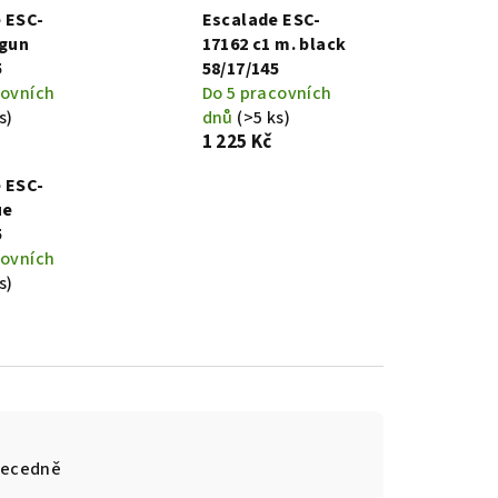
 ESC-
Escalade ESC-
 gun
17162 c1 m. black
5
58/17/145
covních
Do 5 pracovních
s)
dnů
(>5 ks)
1 225 Kč
 ESC-
ue
5
covních
s)
ecedně