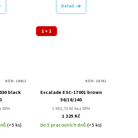
Detail
1 + 1
KÓD:
19412
KÓD:
18742
030 black
Escalade ESC-17001 brown
0
56/18/140
ez DPH
1 093,75 Kč bez DPH
č
1 225 Kč
dnů
(>5 ks)
Do 5 pracovních dnů
(>5 ks)