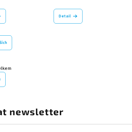
Detail
ších
elkem
u
at newsletter