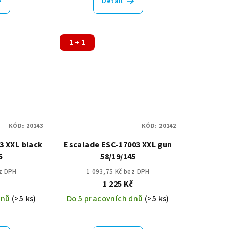
Detail
1 + 1
KÓD:
20143
KÓD:
20142
3 XXL black
Escalade ESC-17003 XXL gun
5
58/19/145
ez DPH
1 093,75 Kč bez DPH
č
1 225 Kč
dnů
(>5 ks)
Do 5 pracovních dnů
(>5 ks)