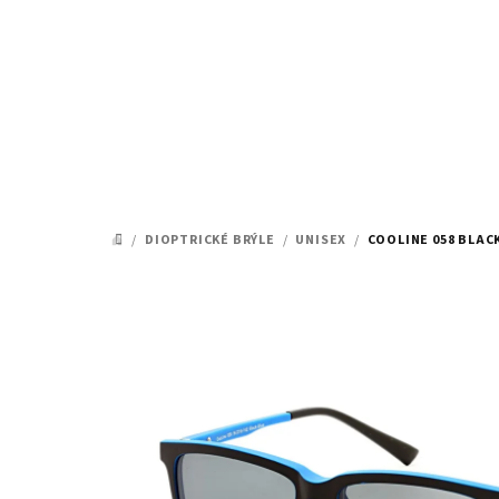
Přejít
na
obsah
/
DIOPTRICKÉ BRÝLE
/
UNISEX
/
COOLINE 058 BLACK
DOMŮ