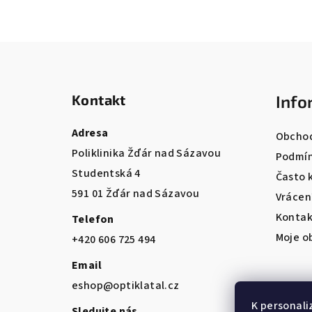
Z
á
Kontakt
Info
p
a
Adresa
Obchod
Poliklinika Žďár nad Sázavou
t
Podmín
Studentská 4
Často 
í
591 01 Žďár nad Sázavou
Vrácen
Kontak
Telefon
Moje o
+420 606 725 494
Email
eshop@optiklatal.cz
K personali
Sledujte nás