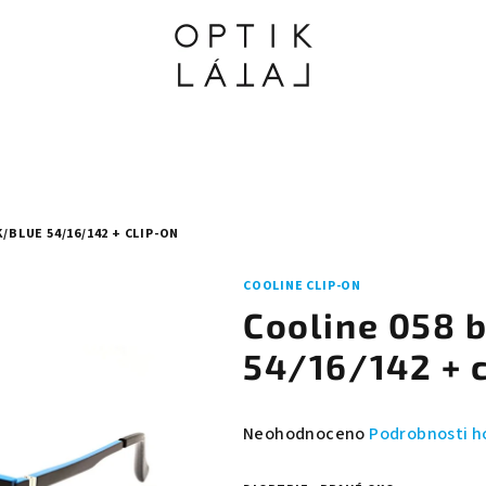
/BLUE 54/16/142 + CLIP-ON
COOLINE CLIP-ON
Cooline 058 
54/16/142 + 
Průměrné
Neohodnoceno
Podrobnosti h
hodnocení
produktu