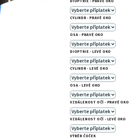
DIOPTRIE - PRAVÉ OKO
je
0,0
CYLINDR - PRAVÉ OKO
z
5
OSA - PRAVÉ OKO
hvězdiček.
DIOPTRIE - LEVÉ OKO
CYLINDR - LEVÉ OKO
OSA - LEVÉ OKO
VZDÁLENOST OČÍ - PRAVÉ OKO
VZDÁLENOST OČÍ - LEVÉ OKO
VÝBĚR ČOČEK