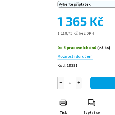
1 365 Kč
1 218,75 Kč
bez DPH
Měrná
cena:
Do 5 pracovních dnů
(>5 ks)
Možnosti doručení
Kód:
18381
−
+
Tisk
Zeptat se