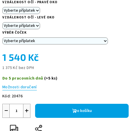
VZDÁLENOST OČÍ - PRAVÉ OKO
VZDÁLENOST OČÍ - LEVÉ OKO
VÝBĚR ČOČEK
1 540 Kč
1 375 Kč
bez DPH
Měrná
Do 5 pracovních dnů
(>5 ks)
cena:
Možnosti doručení
Kód:
20476
−
+
Do košíku