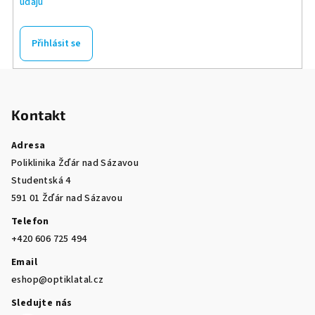
údajů
Přihlásit se
Z
á
Kontakt
p
a
Adresa
t
Poliklinika Žďár nad Sázavou
í
Studentská 4
591 01 Žďár nad Sázavou
Telefon
+420 606 725 494
Email
eshop@optiklatal.cz
Sledujte nás