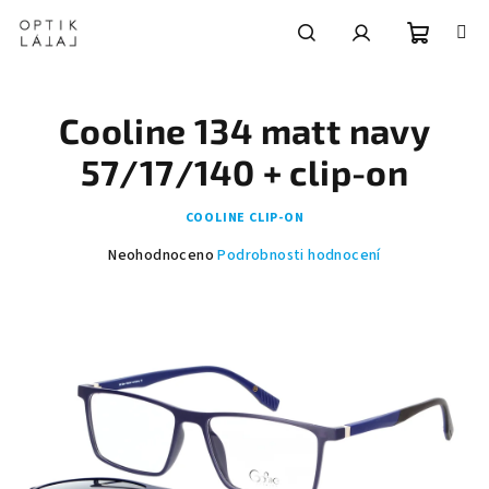
Přejít
na
obsah
Nákupní
Hledat
Přihlášení
Cooline 134 matt navy
košík
57/17/140 + clip-on
COOLINE CLIP-ON
Průměrné
Neohodnoceno
Podrobnosti hodnocení
hodnocení
produktu
je
0,0
z
5
hvězdiček.