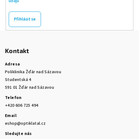
údajů
Přihlásit se
Z
á
Kontakt
p
a
Adresa
t
Poliklinika Žďár nad Sázavou
í
Studentská 4
591 01 Žďár nad Sázavou
Telefon
+420 606 725 494
Email
eshop@optiklatal.cz
Sledujte nás