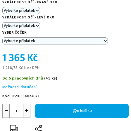
VZDÁLENOST OČÍ - PRAVÉ OKO
VZDÁLENOST OČÍ - LEVÉ OKO
VÝBĚR ČOČEK
1 365 Kč
1 218,75 Kč
bez DPH
Měrná
Do 5 pracovních dnů
(>5 ks)
cena:
Možnosti doručení
Kód:
8596554024071
−
+
Do košíku