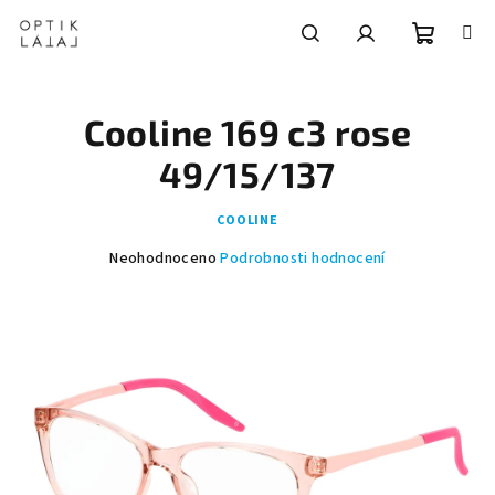
Přejít
na
obsah
Nákupní
Hledat
Přihlášení
Cooline 169 c3 rose
košík
49/15/137
COOLINE
Průměrné
Neohodnoceno
Podrobnosti hodnocení
hodnocení
produktu
je
0,0
z
5
hvězdiček.