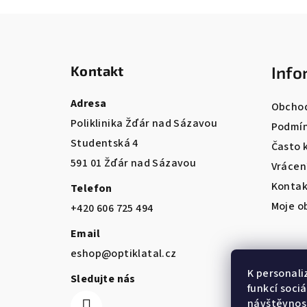
Z
á
Kontakt
Info
p
a
Adresa
Obchod
Poliklinika Žďár nad Sázavou
t
Podmín
Studentská 4
Často 
í
591 01 Žďár nad Sázavou
Vrácen
Kontak
Telefon
Moje o
+420 606 725 494
Email
eshop@optiklatal.cz
K personali
Sledujte nás
funkcí soci
návštěvnost