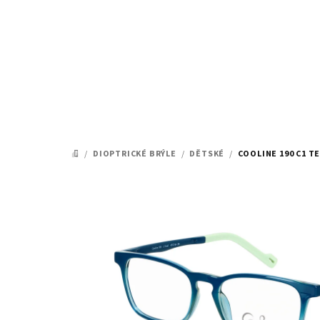
Přejít
na
obsah
/
DIOPTRICKÉ BRÝLE
/
DĚTSKÉ
/
COOLINE 190 C1 TE
DOMŮ