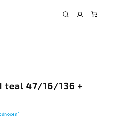
Hledat
Přihlášení
Nákupní
košík
1 teal 47/16/136 +
odnocení