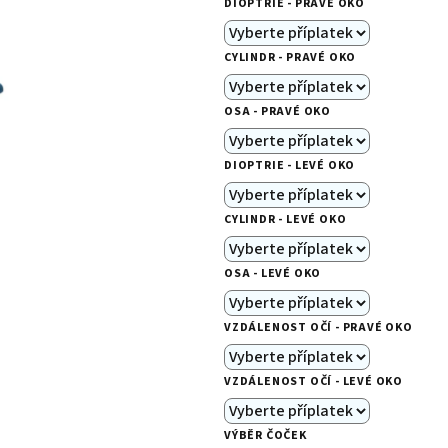
DIOPTRIE - PRAVÉ OKO
je
0,0
CYLINDR - PRAVÉ OKO
z
5
OSA - PRAVÉ OKO
hvězdiček.
DIOPTRIE - LEVÉ OKO
CYLINDR - LEVÉ OKO
OSA - LEVÉ OKO
VZDÁLENOST OČÍ - PRAVÉ OKO
VZDÁLENOST OČÍ - LEVÉ OKO
VÝBĚR ČOČEK