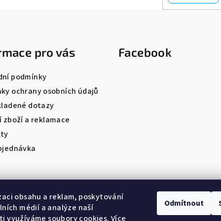
rmace pro vás
Facebook
ní podmínky
ky ochrany osobních údajů
kladené dotazy
í zboží a reklamace
ty
bjednávka
zaci obsahu a reklam, poskytování
Odmítnout
álních médií a analýze naší
i využíváme soubory cookies. Více