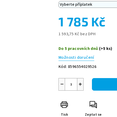
1 785 Kč
1 593,75 Kč
bez DPH
Měrná
cena:
Do 5 pracovních dnů
(>5 ks)
Možnosti doručení
Kód:
8596554029526
−
+
Tisk
Zeptat se