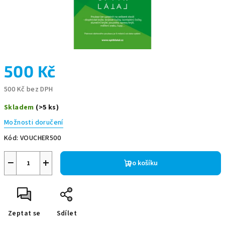
500 Kč
500 Kč bez DPH
Měrná
Skladem
(>5 ks)
cena:
Možnosti doručení
Kód:
VOUCHER500
−
+
Do košíku
Zeptat se
Sdílet