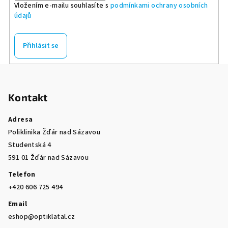
Vložením e-mailu souhlasíte s
podmínkami ochrany osobních
údajů
Přihlásit se
Z
á
Kontakt
p
a
Adresa
t
Poliklinika Žďár nad Sázavou
í
Studentská 4
591 01 Žďár nad Sázavou
Telefon
+420 606 725 494
Email
eshop@optiklatal.cz