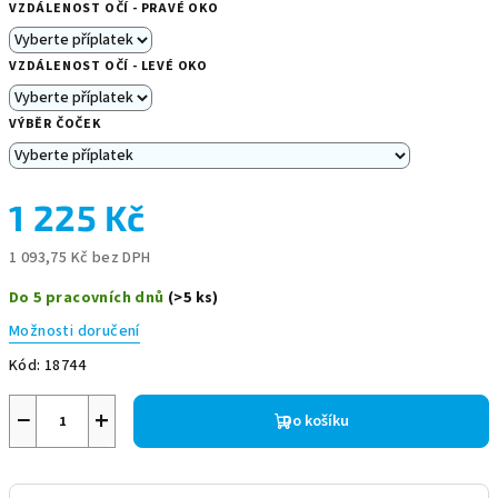
VZDÁLENOST OČÍ - PRAVÉ OKO
VZDÁLENOST OČÍ - LEVÉ OKO
VÝBĚR ČOČEK
1 225 Kč
1 093,75 Kč
bez DPH
Měrná
Do 5 pracovních dnů
(>5 ks)
cena:
Možnosti doručení
Kód:
18744
−
+
Do košíku