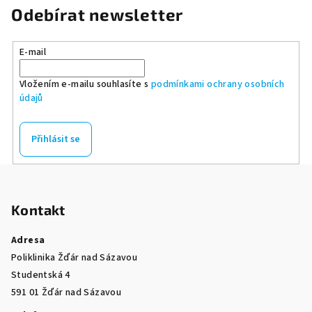
Odebírat newsletter
E-mail
Vložením e-mailu souhlasíte s
podmínkami ochrany osobních
údajů
Přihlásit se
Z
á
Kontakt
p
a
Adresa
t
Poliklinika Žďár nad Sázavou
í
Studentská 4
591 01 Žďár nad Sázavou