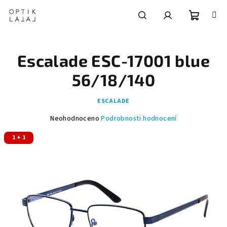
Přejít
na
obsah
Nákupní
Hledat
Přihlášení
Escalade ESC-17001 blue
košík
56/18/140
ESCALADE
Průměrné
Neohodnoceno
Podrobnosti hodnocení
hodnocení
1 + 1
produktu
je
0,0
z
5
hvězdiček.