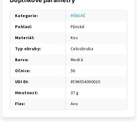
Kategorie
:
PÁNSKÉ
Pohlaví
:
Pánské
Materiál
:
Kov
Typ obruby
:
Celoobruba
Barva
:
Modrá
Očnice
:
56
UDI DI
:
8596554000020
Hmotnost
:
37 g
Flex
:
Ano