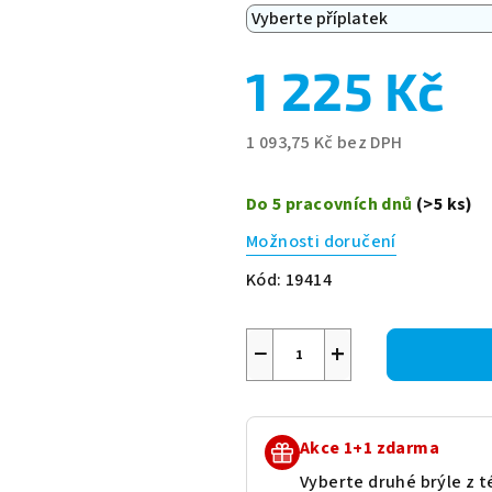
1 225 Kč
1 093,75 Kč
bez DPH
Měrná
cena:
Do 5 pracovních dnů
(>5 ks)
Možnosti doručení
Kód:
19414
−
+
Akce 1+1 zdarma
Vyberte druhé brýle z té