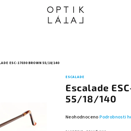
ADE ESC-17030 BROWN 55/18/140
ESCALADE
Escalade ESC
55/18/140
Průměrné
Neohodnoceno
Podrobnosti h
hodnocení
produktu