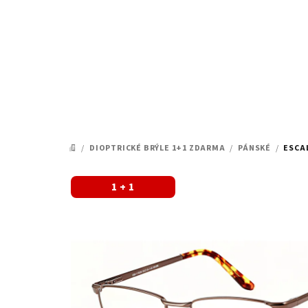
Přejít
na
obsah
/
DIOPTRICKÉ BRÝLE 1+1 ZDARMA
/
PÁNSKÉ
/
ESCAL
DOMŮ
1 + 1