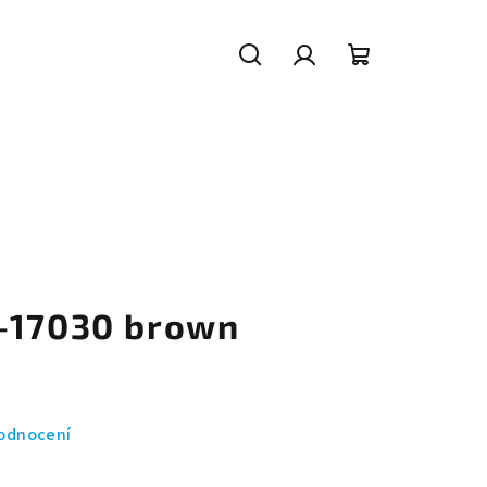
Hledat
Přihlášení
Nákupní
košík
-17030 brown
odnocení