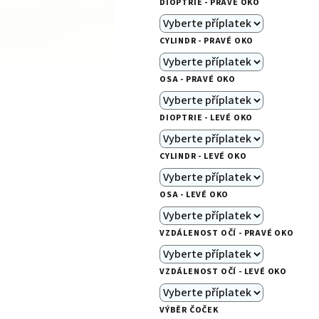
DIOPTRIE - PRAVÉ OKO
je
0,0
CYLINDR - PRAVÉ OKO
z
5
OSA - PRAVÉ OKO
hvězdiček.
DIOPTRIE - LEVÉ OKO
CYLINDR - LEVÉ OKO
OSA - LEVÉ OKO
VZDÁLENOST OČÍ - PRAVÉ OKO
VZDÁLENOST OČÍ - LEVÉ OKO
VÝBĚR ČOČEK