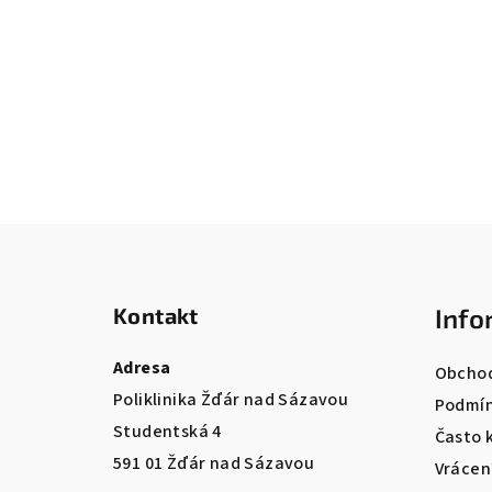
Z
á
Kontakt
Info
p
a
Adresa
Obchod
Poliklinika Žďár nad Sázavou
t
Podmín
Studentská 4
Často 
í
591 01 Žďár nad Sázavou
Vrácen