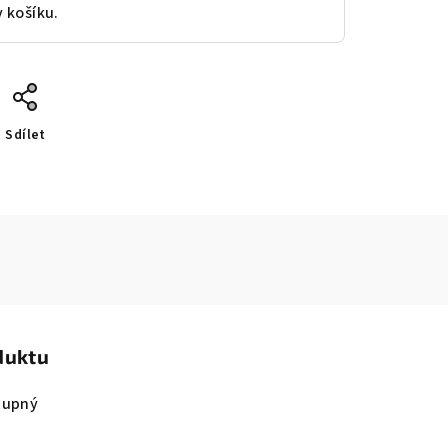
v košíku.
Sdílet
duktu
tupný