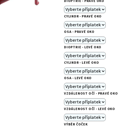
DIOPTRIE - PRAVÉ OKO
je
0,0
CYLINDR - PRAVÉ OKO
z
5
OSA - PRAVÉ OKO
hvězdiček.
DIOPTRIE - LEVÉ OKO
CYLINDR - LEVÉ OKO
OSA - LEVÉ OKO
VZDÁLENOST OČÍ - PRAVÉ OKO
VZDÁLENOST OČÍ - LEVÉ OKO
VÝBĚR ČOČEK