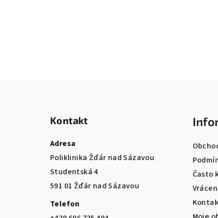
Z
á
Kontakt
Info
p
a
Adresa
Obchod
Poliklinika Žďár nad Sázavou
t
Podmín
Studentská 4
Často 
í
591 01 Žďár nad Sázavou
Vrácen
Kontak
Telefon
Moje o
+420 606 725 494