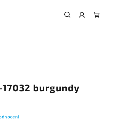
Hledat
Přihlášení
Nákupní
košík
-17032 burgundy
odnocení