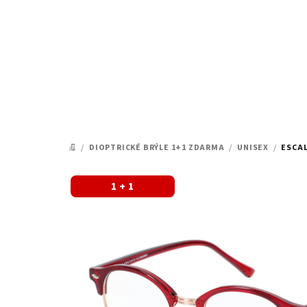
Přejít
na
obsah
/
DIOPTRICKÉ BRÝLE 1+1 ZDARMA
/
UNISEX
/
ESCAL
DOMŮ
1 + 1