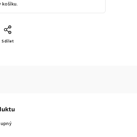
v košíku.
Sdílet
duktu
tupný