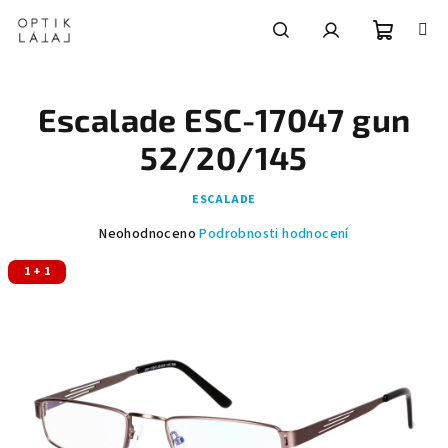
Přejít
na
obsah
Nákupní
Hledat
Přihlášení
Escalade ESC-17047 gun
košík
52/20/145
ESCALADE
Průměrné
Neohodnoceno
Podrobnosti hodnocení
hodnocení
1 + 1
produktu
je
0,0
z
5
hvězdiček.