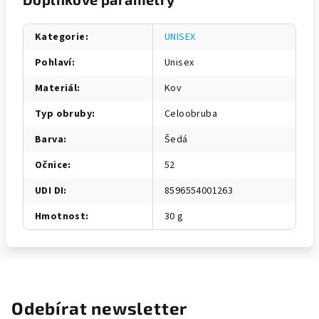
Kategorie
:
UNISEX
Pohlaví
:
Unisex
Materiál
:
Kov
Typ obruby
:
Celoobruba
Barva
:
Šedá
Očnice
:
52
UDI DI
:
8596554001263
Hmotnost
:
30 g
Odebírat newsletter