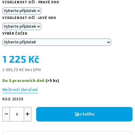
VZDÁLENOST OČÍ - PRAVÉ OKO
VZDÁLENOST OČÍ - LEVÉ OKO
VÝBĚR ČOČEK
1 225 Kč
1 093,75 Kč
bez DPH
Měrná
Do 5 pracovních dnů
(>5 ks)
cena:
Možnosti doručení
Kód:
20158
−
+
Do košíku