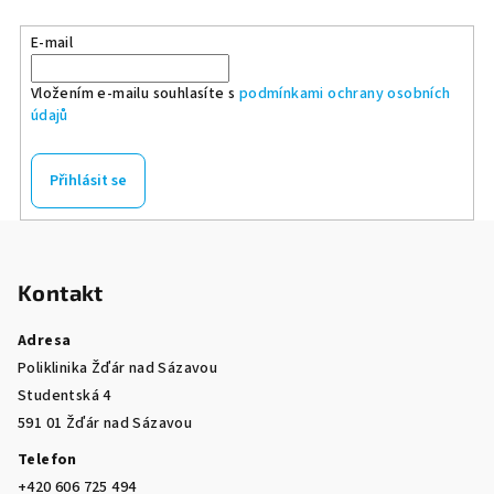
E-mail
Vložením e-mailu souhlasíte s
podmínkami ochrany osobních
údajů
Přihlásit se
Z
á
Kontakt
p
a
Adresa
t
Poliklinika Žďár nad Sázavou
í
Studentská 4
591 01 Žďár nad Sázavou
Telefon
+420 606 725 494