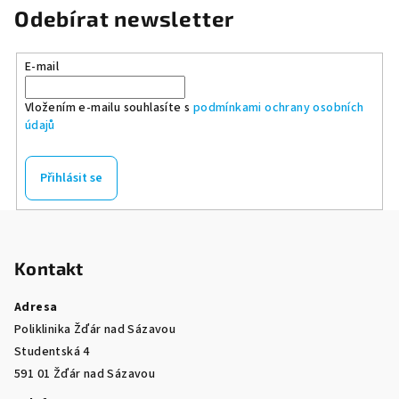
Odebírat newsletter
E-mail
Vložením e-mailu souhlasíte s
podmínkami ochrany osobních
údajů
Přihlásit se
Z
á
Kontakt
p
a
Adresa
t
Poliklinika Žďár nad Sázavou
í
Studentská 4
591 01 Žďár nad Sázavou