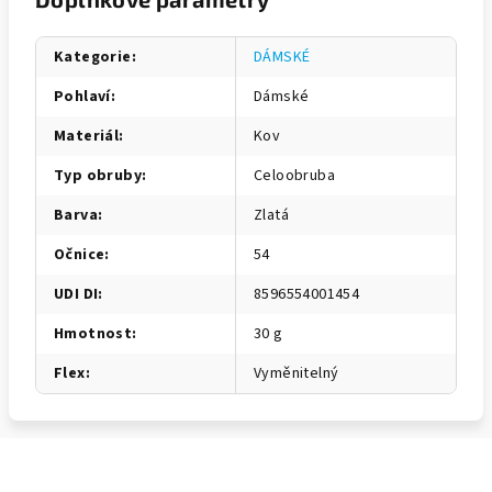
Kategorie
:
DÁMSKÉ
Pohlaví
:
Dámské
Materiál
:
Kov
Typ obruby
:
Celoobruba
Barva
:
Zlatá
Očnice
:
54
UDI DI
:
8596554001454
Hmotnost
:
30 g
Flex
:
Vyměnitelný