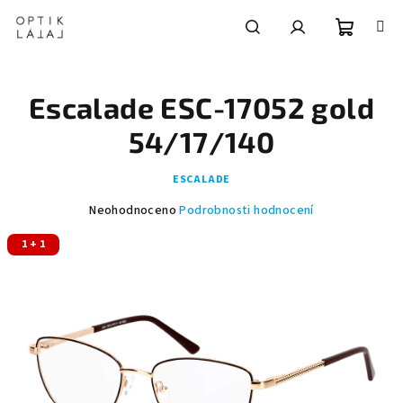
Přejít
na
obsah
Nákupní
Hledat
Přihlášení
Escalade ESC-17052 gold
košík
54/17/140
ESCALADE
Průměrné
Neohodnoceno
Podrobnosti hodnocení
hodnocení
1 + 1
produktu
je
0,0
z
5
hvězdiček.