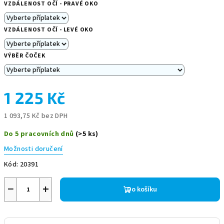
VZDÁLENOST OČÍ - PRAVÉ OKO
VZDÁLENOST OČÍ - LEVÉ OKO
VÝBĚR ČOČEK
1 225 Kč
1 093,75 Kč
bez DPH
Měrná
Do 5 pracovních dnů
(>5 ks)
cena:
Možnosti doručení
Kód:
20391
−
+
Do košíku