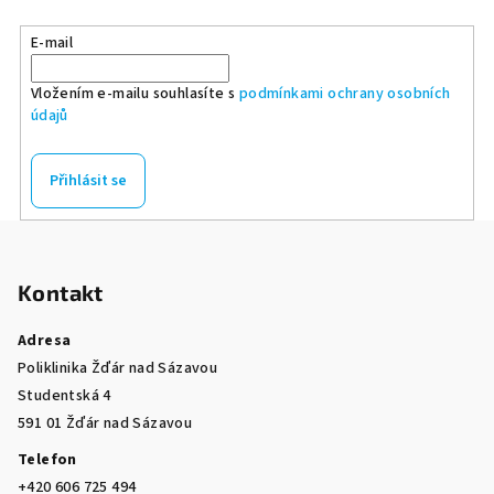
E-mail
Vložením e-mailu souhlasíte s
podmínkami ochrany osobních
údajů
Přihlásit se
Z
á
Kontakt
p
a
Adresa
t
Poliklinika Žďár nad Sázavou
í
Studentská 4
591 01 Žďár nad Sázavou
Telefon
+420 606 725 494