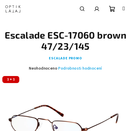
Přejít
na
obsah
Nákupní
Hledat
Přihlášení
Escalade ESC-17060 brown
košík
47/23/145
ESCALADE PROMO
Průměrné
Neohodnoceno
Podrobnosti hodnocení
hodnocení
1 + 1
produktu
je
0,0
z
5
hvězdiček.