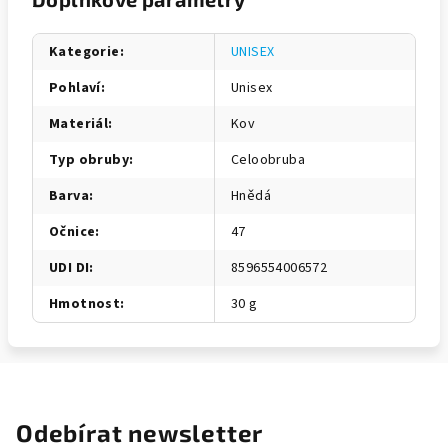
Kategorie
:
UNISEX
Pohlaví
:
Unisex
Materiál
:
Kov
Typ obruby
:
Celoobruba
Barva
:
Hnědá
Očnice
:
47
UDI DI
:
8596554006572
Hmotnost
:
30 g
Odebírat newsletter