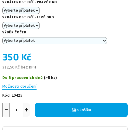
VZDÁLENOST OČÍ - PRAVÉ OKO
VZDÁLENOST OČÍ - LEVÉ OKO
VÝBĚR ČOČEK
350 Kč
312,50 Kč
bez DPH
Měrná
Do 5 pracovních dnů
(>5 ks)
cena:
Možnosti doručení
Kód:
20425
−
+
Do košíku