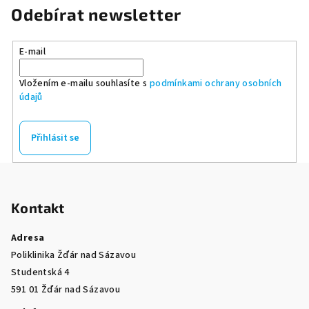
Odebírat newsletter
E-mail
Vložením e-mailu souhlasíte s
podmínkami ochrany osobních
údajů
Přihlásit se
Z
á
Kontakt
p
a
Adresa
t
Poliklinika Žďár nad Sázavou
í
Studentská 4
591 01 Žďár nad Sázavou