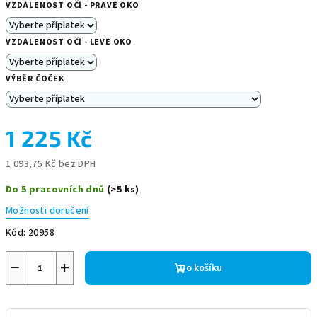
VZDÁLENOST OČÍ - PRAVÉ OKO
VZDÁLENOST OČÍ - LEVÉ OKO
VÝBĚR ČOČEK
1 225 Kč
1 093,75 Kč
bez DPH
Měrná
Do 5 pracovních dnů
(>5 ks)
cena:
Možnosti doručení
Kód:
20958
−
+
Do košíku