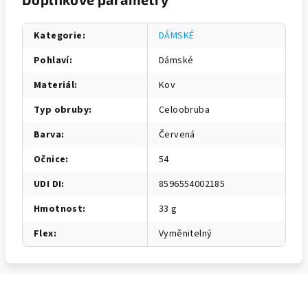
Kategorie
:
DÁMSKÉ
Pohlaví
:
Dámské
Materiál
:
Kov
Typ obruby
:
Celoobruba
Barva
:
Červená
Očnice
:
54
UDI DI
:
8596554002185
Hmotnost
:
33 g
Flex
:
Vyměnitelný