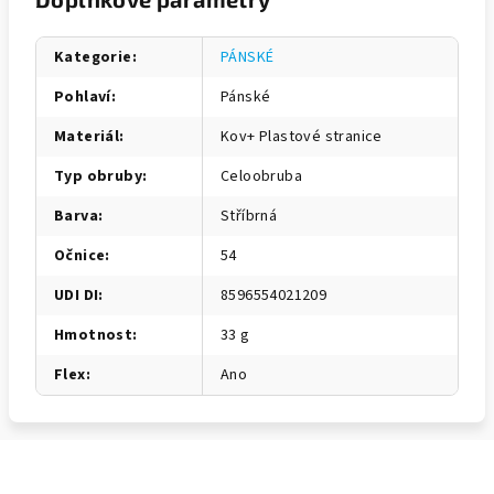
Kategorie
:
PÁNSKÉ
Pohlaví
:
Pánské
Materiál
:
Kov+ Plastové stranice
Typ obruby
:
Celoobruba
Barva
:
Stříbrná
Očnice
:
54
UDI DI
:
8596554021209
Hmotnost
:
33 g
Flex
:
Ano