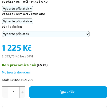
VZDÁLENOST OČÍ - PRAVÉ OKO
VZDÁLENOST OČÍ - LEVÉ OKO
VÝBĚR ČOČEK
1 225 Kč
1 093,75 Kč
bez DPH
Měrná
Do 5 pracovních dnů
(>5 ks)
cena:
Možnosti doručení
Kód:
8596554021209
−
+
Do košíku