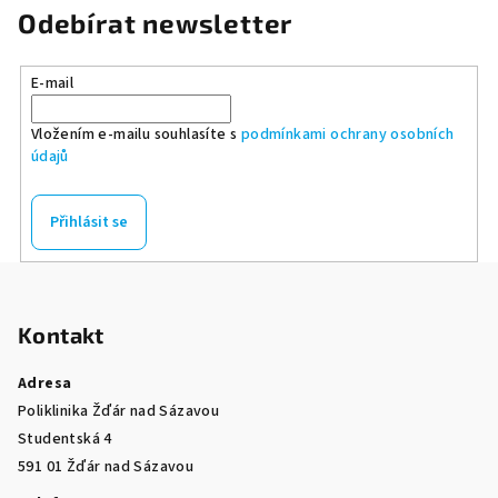
Odebírat newsletter
E-mail
Vložením e-mailu souhlasíte s
podmínkami ochrany osobních
údajů
Přihlásit se
Z
á
Kontakt
p
a
Adresa
t
Poliklinika Žďár nad Sázavou
í
Studentská 4
591 01 Žďár nad Sázavou