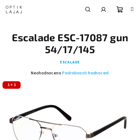
Přejít
na
obsah
Nákupní
Hledat
Přihlášení
Escalade ESC-17087 gun
košík
54/17/145
ESCALADE
Průměrné
Neohodnoceno
Podrobnosti hodnocení
hodnocení
1 + 1
produktu
je
0,0
z
5
hvězdiček.