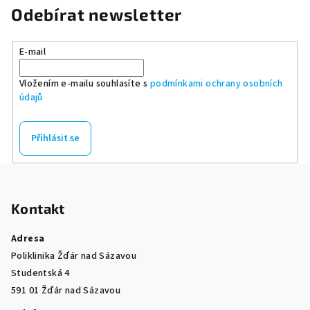
Odebírat newsletter
E-mail
Vložením e-mailu souhlasíte s
podmínkami ochrany osobních
údajů
Přihlásit se
Z
á
Kontakt
p
a
Adresa
t
Poliklinika Žďár nad Sázavou
í
Studentská 4
591 01 Žďár nad Sázavou