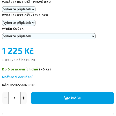
VZDÁLENOST OČÍ - PRAVÉ OKO
VZDÁLENOST OČÍ - LEVÉ OKO
VÝBĚR ČOČEK
1 225 Kč
1 093,75 Kč
bez DPH
Měrná
Do 5 pracovních dnů
(>5 ks)
cena:
Možnosti doručení
Kód:
8596554023630
−
+
Do košíku