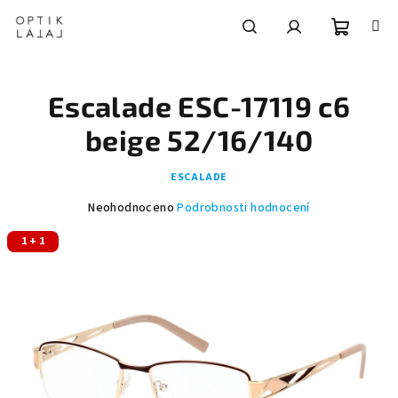
Přejít
na
obsah
Nákupní
Hledat
Přihlášení
Escalade ESC-17119 c6
košík
beige 52/16/140
ESCALADE
Průměrné
Neohodnoceno
Podrobnosti hodnocení
hodnocení
1 + 1
produktu
je
0,0
z
5
hvězdiček.