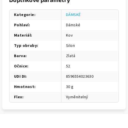
Kategorie
:
DÁMSKÉ
Pohlaví
:
Dámské
Materiál
:
Kov
Typ obruby
:
Silon
Barva
:
Zlatá
Očnice
:
52
UDI DI
:
8596554023630
Hmotnost
:
30 g
Flex
:
Vyměnitelný