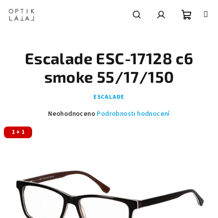
Přejít
na
obsah
Nákupní
Hledat
Přihlášení
Escalade ESC-17128 c6
košík
smoke 55/17/150
ESCALADE
Průměrné
Neohodnoceno
Podrobnosti hodnocení
hodnocení
1 + 1
produktu
je
0,0
z
5
hvězdiček.