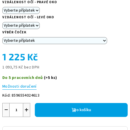
VZDÁLENOST OČÍ - PRAVÉ OKO
VZDÁLENOST OČÍ - LEVÉ OKO
VÝBĚR ČOČEK
1 225 Kč
1 093,75 Kč
bez DPH
Měrná
Do 5 pracovních dnů
(>5 ks)
cena:
Možnosti doručení
Kód:
8596554024613
−
+
Do košíku