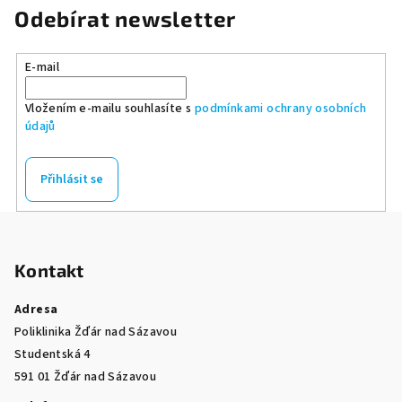
Odebírat newsletter
E-mail
Vložením e-mailu souhlasíte s
podmínkami ochrany osobních
údajů
Přihlásit se
Z
á
Kontakt
p
a
Adresa
t
Poliklinika Žďár nad Sázavou
í
Studentská 4
591 01 Žďár nad Sázavou