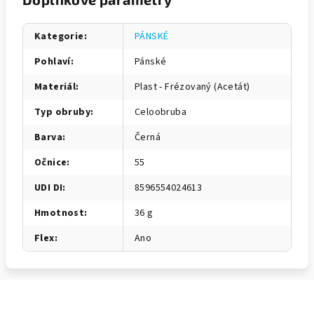
Kategorie
:
PÁNSKÉ
Pohlaví
:
Pánské
Materiál
:
Plast - Frézovaný (Acetát)
Typ obruby
:
Celoobruba
Barva
:
Černá
Očnice
:
55
UDI DI
:
8596554024613
Hmotnost
:
36 g
Flex
:
Ano