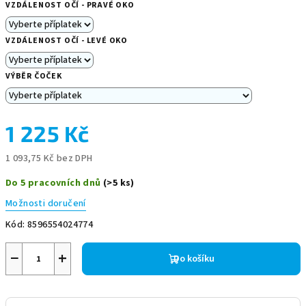
VZDÁLENOST OČÍ - PRAVÉ OKO
VZDÁLENOST OČÍ - LEVÉ OKO
VÝBĚR ČOČEK
1 225 Kč
1 093,75 Kč
bez DPH
Měrná
Do 5 pracovních dnů
(>5 ks)
cena:
Možnosti doručení
Kód:
8596554024774
−
+
Do košíku