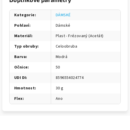
Kategorie
:
DÁMSKÉ
Pohlaví
:
Dámské
Materiál
:
Plast - Frézovaný (Acetát)
Typ obruby
:
Celoobruba
Barva
:
Modrá
Očnice
:
50
UDI DI
:
8596554024774
Hmotnost
:
30 g
Flex
:
Ano