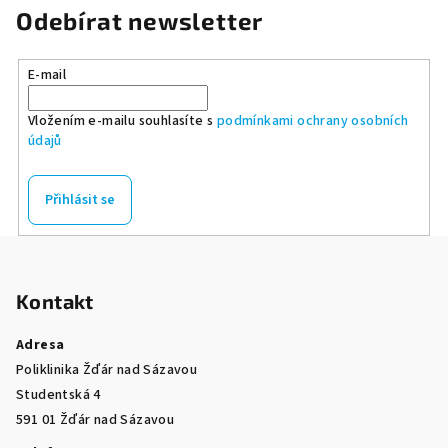
Odebírat newsletter
E-mail
Vložením e-mailu souhlasíte s
podmínkami ochrany osobních
údajů
Přihlásit se
Z
á
Kontakt
p
a
Adresa
t
Poliklinika Žďár nad Sázavou
í
Studentská 4
591 01 Žďár nad Sázavou