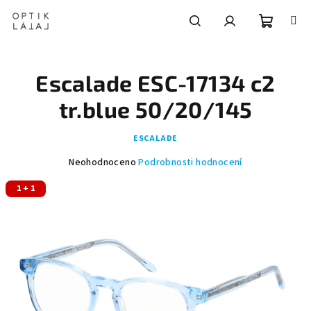
Přejít
na
obsah
Nákupní
Hledat
Přihlášení
Escalade ESC-17134 c2
košík
tr.blue 50/20/145
ESCALADE
Průměrné
Neohodnoceno
Podrobnosti hodnocení
hodnocení
1 + 1
produktu
je
0,0
z
5
hvězdiček.