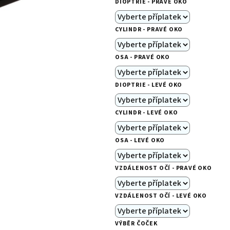
DIOPTRIE - PRAVÉ OKO
je
0,0
CYLINDR - PRAVÉ OKO
z
5
OSA - PRAVÉ OKO
hvězdiček.
DIOPTRIE - LEVÉ OKO
CYLINDR - LEVÉ OKO
OSA - LEVÉ OKO
VZDÁLENOST OČÍ - PRAVÉ OKO
VZDÁLENOST OČÍ - LEVÉ OKO
VÝBĚR ČOČEK