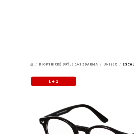
Přejít
na
obsah
/
DIOPTRICKÉ BRÝLE 1+1 ZDARMA
/
UNISEX
/
ESCAL
DOMŮ
1 + 1