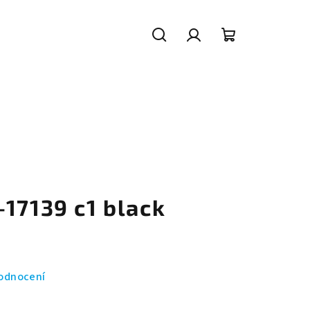
Hledat
Přihlášení
Nákupní
košík
17139 c1 black
odnocení