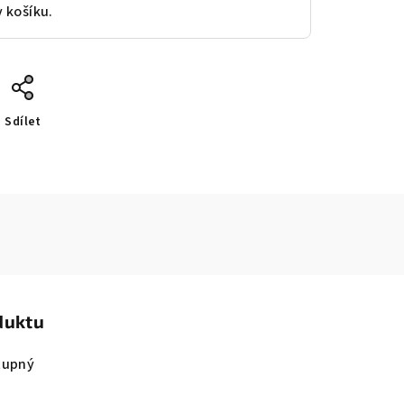
v košíku.
Sdílet
duktu
tupný