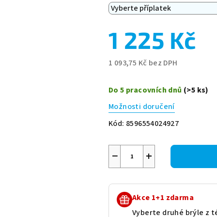
1 225 Kč
1 093,75 Kč
bez DPH
Měrná
cena:
Do 5 pracovních dnů
(>5 ks)
Možnosti doručení
Kód:
8596554024927
−
+
Akce 1+1 zdarma
Vyberte druhé brýle z té