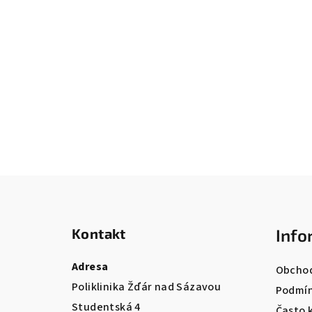
Z
á
Kontakt
Info
p
a
Adresa
Obchod
Poliklinika Žďár nad Sázavou
t
Podmín
Studentská 4
Často 