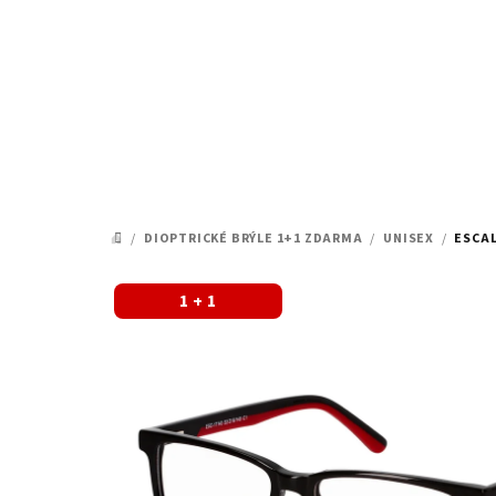
Přejít
na
obsah
/
DIOPTRICKÉ BRÝLE 1+1 ZDARMA
/
UNISEX
/
ESCAL
DOMŮ
1 + 1