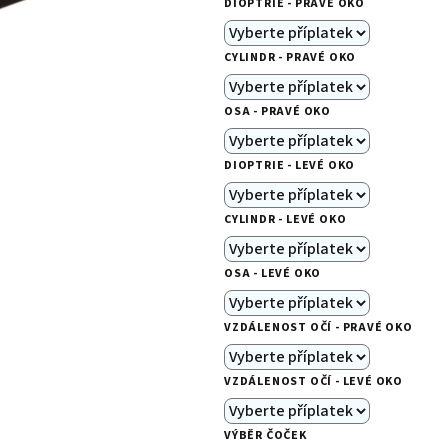
DIOPTRIE - PRAVÉ OKO
je
0,0
CYLINDR - PRAVÉ OKO
z
5
OSA - PRAVÉ OKO
hvězdiček.
DIOPTRIE - LEVÉ OKO
CYLINDR - LEVÉ OKO
OSA - LEVÉ OKO
VZDÁLENOST OČÍ - PRAVÉ OKO
VZDÁLENOST OČÍ - LEVÉ OKO
VÝBĚR ČOČEK