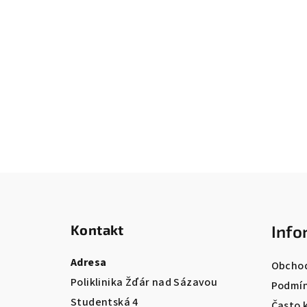
Z
á
Kontakt
Info
p
a
Adresa
Obchod
Poliklinika Žďár nad Sázavou
t
Podmín
Studentská 4
Často 