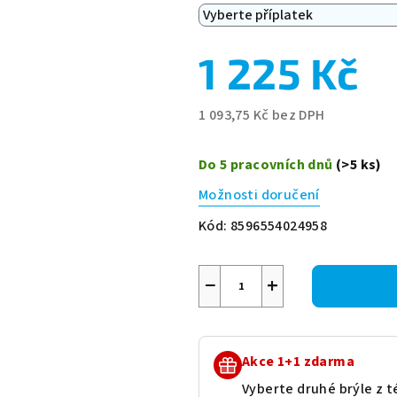
1 225 Kč
1 093,75 Kč
bez DPH
Měrná
cena:
Do 5 pracovních dnů
(>5 ks)
Možnosti doručení
Kód:
8596554024958
−
+
Akce 1+1 zdarma
Vyberte druhé brýle z té