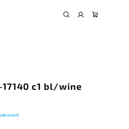
Hledat
Přihlášení
Nákupní
košík
-17140 c1 bl/wine
odnocení