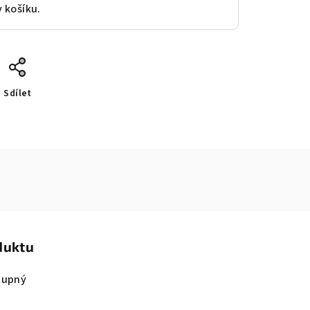
v košíku.
Sdílet
duktu
tupný