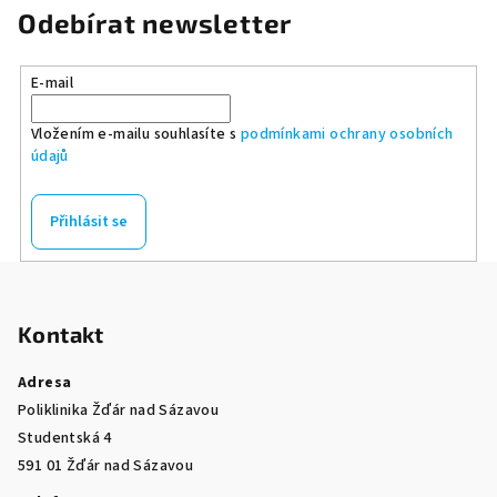
Odebírat newsletter
E-mail
Vložením e-mailu souhlasíte s
podmínkami ochrany osobních
údajů
Přihlásit se
Z
á
Kontakt
p
a
Adresa
t
Poliklinika Žďár nad Sázavou
í
Studentská 4
591 01 Žďár nad Sázavou