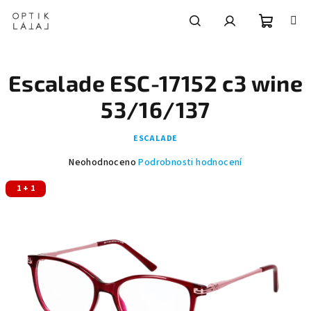
Přejít
na
obsah
Nákupní
Hledat
Přihlášení
Escalade ESC-17152 c3 wine
košík
53/16/137
ESCALADE
Průměrné
Neohodnoceno
Podrobnosti hodnocení
hodnocení
1 + 1
produktu
je
0,0
z
5
hvězdiček.