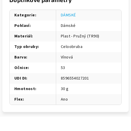
Kategorie
:
DÁMSKÉ
Pohlaví
:
Dámské
Materiál
:
Plast - Pružný (TR90)
Typ obruby
:
Celoobruba
Barva
:
Vínová
Očnice
:
53
UDI DI
:
8596554027201
Hmotnost
:
30 g
Flex
:
Ano