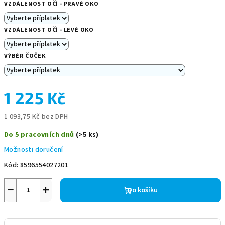
VZDÁLENOST OČÍ - PRAVÉ OKO
VZDÁLENOST OČÍ - LEVÉ OKO
VÝBĚR ČOČEK
1 225 Kč
1 093,75 Kč
bez DPH
Měrná
Do 5 pracovních dnů
(>5 ks)
cena:
Možnosti doručení
Kód:
8596554027201
−
+
Do košíku