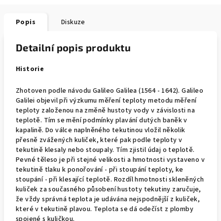
Popis
Diskuze
Detailní popis produktu
Historie
Zhotoven podle návodu Galileo Galilea (1564 - 1642). Galileo
Galilei objevil při výzkumu měření teploty metodu měření
teploty založenou na změně hustoty vody v závislosti na
teplotě. Tím se mění podmínky plavání dutých baněk v
kapalině. Do válce naplněného tekutinou vložil několik
přesně zvážených kuliček, které pak podle teploty v
tekutině klesaly nebo stoupaly. Tím zjistil údaj o teplotě.
Pevné těleso je při stejné velikosti a hmotnosti vystaveno v
tekutině tlaku k ponořování - při stoupání teploty, ke
stoupání - při klesající teplotě. Rozdíl hmotnosti skleněných
kuliček za současného působení hustoty tekutiny zaručuje,
že vždy správná teplota je udávána nejspodnější z kuliček,
které v tekutině plavou. Teplota se dá odečíst z plomby
spojené s kuličkou.