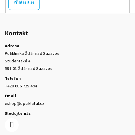
Přihlásit se
Z
á
Kontakt
p
a
Adresa
t
Poliklinika Žďár nad Sázavou
í
Studentská 4
591 01 Žďár nad Sázavou
Telefon
+420 606 725 494
Email
eshop@optiklatal.cz
Sledujte nás