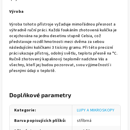
Výroba
Výroba tohoto přístroje vyžaduje mimořádnou přesnost a
výhradně ruční práci. Každá foukáním zhotovená kulička je
ocejchována na jednu desetinu stupně Celsia, což
představuje rozdíl hmotnosti mezi dvěma za sebou
následujícími kuličkami 3 tisíciny gramu. Při této precizní
práci ukazuje přístroj, odolný světlu, teplotu přesně na °C.
Ručně zhotovený kapalinový teploměr nadchne Vás a
všechny, kteří jej budou pozorovat, svou výjimečností i
přesnými údaji o teplotě.
Doplňkové parametry
Kategorie
:
LUPY A MIKROSKOPY
Barva popisujících plíšků
:
stříbrná