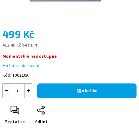
499 Kč
412,40 Kč bez DPH
Měrná
Momentálně nedostupné
cena:
Možnosti doručení
Kód:
106210A
−
+
Do košíku
Zeptat se
Sdílet