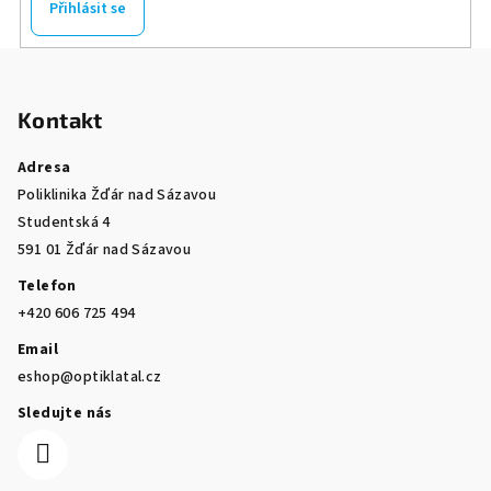
Přihlásit se
Z
á
Kontakt
p
a
Adresa
t
Poliklinika Žďár nad Sázavou
í
Studentská 4
591 01 Žďár nad Sázavou
Telefon
+420 606 725 494
Email
eshop@optiklatal.cz
Sledujte nás