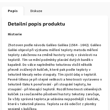
Popis
Diskuze
Detailní popis produktu
Historie
Zhotoven podle návodu Galileo Galilea (1564 - 1642). Galileo
Galilei objevil při výzkumu měření teploty metodu měření
teploty založenou na změně hustoty vody v závislosti na
teplotě. Tím se mění podmínky plavání dutých baněk v
kapalině. Do válce naplněného tekutinou vložil několik
přesně zvážených kuliček, které pak podle teploty v
tekutině klesaly nebo stoupaly. Tím zjistil údaj o teplotě.
Pevné těleso je při stejné velikosti a hmotnosti vystaveno v
tekutině tlaku k ponořování - při stoupání teploty, ke
stoupání - při klesající teplotě. Rozdíl hmotnosti skleněných
kuliček za současného působení hustoty tekutiny zaručuje,
že vždy správná teplota je udávána nejspodnější z kuliček,
které v tekutině plavou. Teplota se dá odečíst z plomby
spojené s kuličkou.