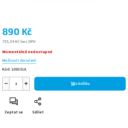
890 Kč
735,54 Kč bez DPH
Měrná
Momentálně nedostupné
cena:
Možnosti doručení
Kód:
106331A
−
+
Do košíku
Zeptat se
Sdílet