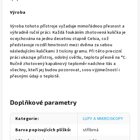
Výroba
Výroba tohoto přístroje vyžaduje mimořádnou přesnost a
výhradně ruční práci. Každá foukáním zhotovená kulička je
ocejchována na jednu desetinu stupně Celsia, což
představuje rozdíl hmotnosti mezi dvěma za sebou
následujícími kuličkami 3 tisíciny gramu. Při této precizní
práci ukazuje přístroj, odolný světlu, teplotu přesně na °C.
Ručně zhotovený kapalinový teploměr nadchne Vás a
všechny, kteří jej budou pozorovat, svou výjimečností i
přesnými údaji o teplotě.
Doplňkové parametry
Kategorie
:
LUPY A MIKROSKOPY
Barva popisujících plíšků
:
stříbrná