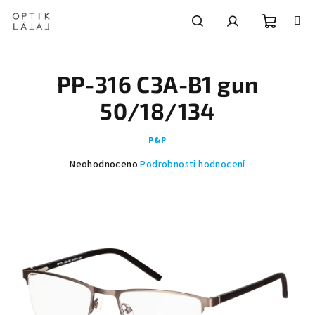
Přejít
na
obsah
Nákupní
Hledat
Přihlášení
PP-316 C3A-B1 gun
košík
50/18/134
P&P
Průměrné
Neohodnoceno
Podrobnosti hodnocení
hodnocení
produktu
je
0,0
z
5
hvězdiček.