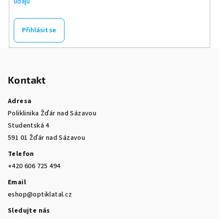
údajů
Přihlásit se
Z
á
Kontakt
p
a
Adresa
t
Poliklinika Žďár nad Sázavou
í
Studentská 4
591 01 Žďár nad Sázavou
Telefon
+420 606 725 494
Email
eshop@optiklatal.cz
Sledujte nás