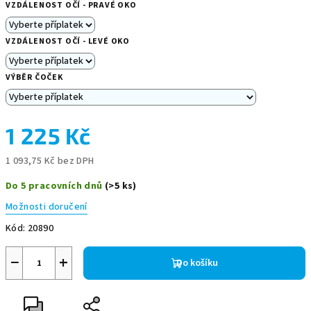
VZDÁLENOST OČÍ - PRAVÉ OKO
VZDÁLENOST OČÍ - LEVÉ OKO
VÝBĚR ČOČEK
1 225 Kč
1 093,75 Kč
bez DPH
Měrná
Do 5 pracovních dnů
(>5 ks)
cena:
Možnosti doručení
Kód:
20890
−
+
Do košíku