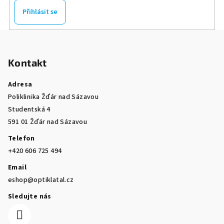
Přihlásit se
Z
á
Kontakt
p
a
Adresa
t
Poliklinika Žďár nad Sázavou
í
Studentská 4
591 01 Žďár nad Sázavou
Telefon
+420 606 725 494
Email
eshop@optiklatal.cz
Sledujte nás