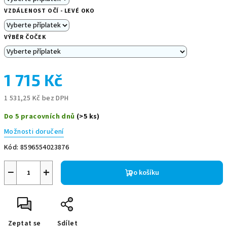
VZDÁLENOST OČÍ - LEVÉ OKO
VÝBĚR ČOČEK
1 715 Kč
1 531,25 Kč
bez DPH
Měrná
Do 5 pracovních dnů
(>5 ks)
cena:
Možnosti doručení
Kód:
8596554023876
−
+
Do košíku
Zeptat se
Sdílet