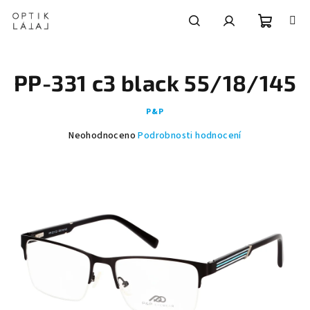
Přejít
na
obsah
Nákupní
Hledat
Přihlášení
PP-331 c3 black 55/18/145
košík
P&P
Průměrné
Neohodnoceno
Podrobnosti hodnocení
hodnocení
produktu
je
0,0
z
5
hvězdiček.