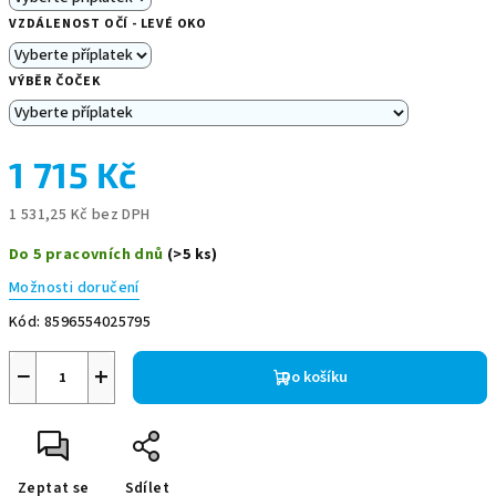
VZDÁLENOST OČÍ - LEVÉ OKO
VÝBĚR ČOČEK
1 715 Kč
1 531,25 Kč
bez DPH
Měrná
Do 5 pracovních dnů
(>5 ks)
cena:
Možnosti doručení
Kód:
8596554025795
−
+
Do košíku
Zeptat se
Sdílet