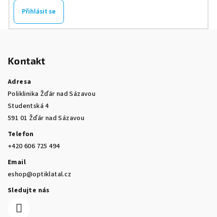
Přihlásit se
Z
á
Kontakt
p
a
Adresa
t
Poliklinika Žďár nad Sázavou
í
Studentská 4
591 01 Žďár nad Sázavou
Telefon
+420 606 725 494
Email
eshop@optiklatal.cz
Sledujte nás