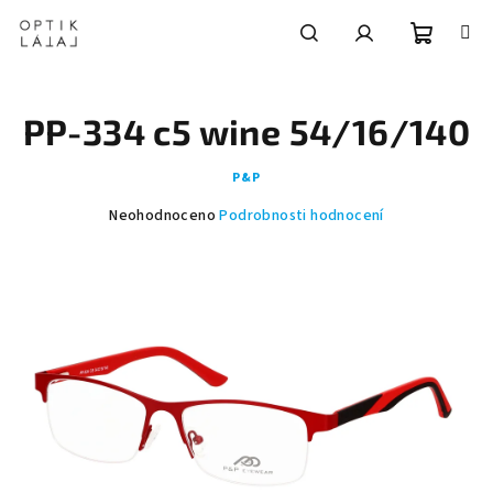
Přejít
na
obsah
Nákupní
Hledat
Přihlášení
PP-334 c5 wine 54/16/140
košík
P&P
Průměrné
Neohodnoceno
Podrobnosti hodnocení
hodnocení
produktu
je
0,0
z
5
hvězdiček.