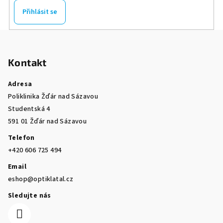
Přihlásit se
Z
á
Kontakt
p
a
Adresa
t
Poliklinika Žďár nad Sázavou
í
Studentská 4
591 01 Žďár nad Sázavou
Telefon
+420 606 725 494
Email
eshop@optiklatal.cz
Sledujte nás