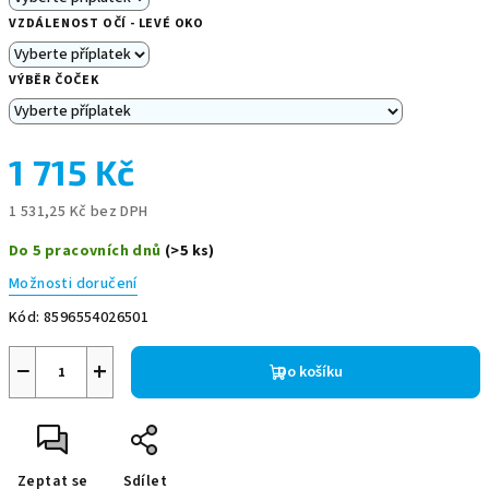
VZDÁLENOST OČÍ - LEVÉ OKO
VÝBĚR ČOČEK
1 715 Kč
1 531,25 Kč
bez DPH
Měrná
Do 5 pracovních dnů
(>5 ks)
cena:
Možnosti doručení
Kód:
8596554026501
−
+
Do košíku
Zeptat se
Sdílet