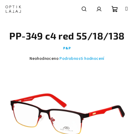
Přejít
na
obsah
Nákupní
Hledat
Přihlášení
PP-349 c4 red 55/18/138
košík
P&P
Průměrné
Neohodnoceno
Podrobnosti hodnocení
hodnocení
produktu
je
0,0
z
5
hvězdiček.