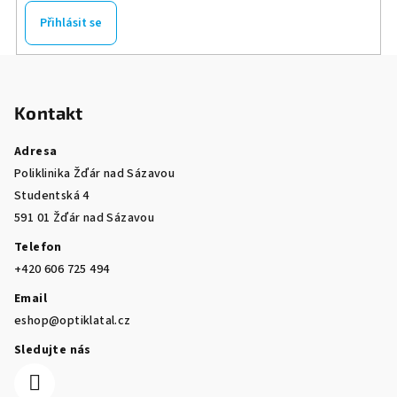
Přihlásit se
Z
á
Kontakt
p
a
Adresa
t
Poliklinika Žďár nad Sázavou
í
Studentská 4
591 01 Žďár nad Sázavou
Telefon
+420 606 725 494
Email
eshop@optiklatal.cz
Sledujte nás