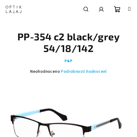
Přejít
na
obsah
Nákupní
Hledat
Přihlášení
PP-354 c2 black/grey
košík
54/18/142
P&P
Průměrné
Neohodnoceno
Podrobnosti hodnocení
hodnocení
produktu
je
0,0
z
5
hvězdiček.