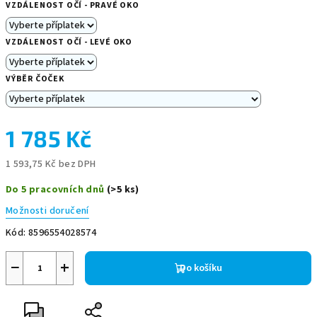
VZDÁLENOST OČÍ - PRAVÉ OKO
VZDÁLENOST OČÍ - LEVÉ OKO
VÝBĚR ČOČEK
1 785 Kč
1 593,75 Kč
bez DPH
Měrná
Do 5 pracovních dnů
(>5 ks)
cena:
Možnosti doručení
Kód:
8596554028574
−
+
Do košíku