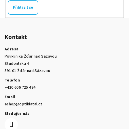
Přihlásit se
Z
á
Kontakt
p
a
Adresa
t
Poliklinika Žďár nad Sázavou
í
Studentská 4
591 01 Žďár nad Sázavou
Telefon
+420 606 725 494
Email
eshop@optiklatal.cz
Sledujte nás