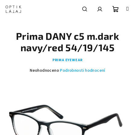
Přejít
na
obsah
Nákupní
Hledat
Přihlášení
Prima DANY c5 m.dark
košík
navy/red 54/19/145
PRIMA EYEWEAR
Průměrné
Neohodnoceno
Podrobnosti hodnocení
hodnocení
produktu
je
0,0
z
5
hvězdiček.