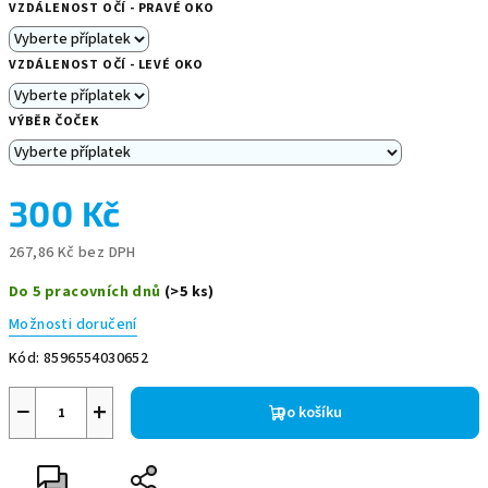
VZDÁLENOST OČÍ - PRAVÉ OKO
VZDÁLENOST OČÍ - LEVÉ OKO
VÝBĚR ČOČEK
300 Kč
267,86 Kč
bez DPH
Měrná
Do 5 pracovních dnů
(>5 ks)
cena:
Možnosti doručení
Kód:
8596554030652
−
+
Do košíku