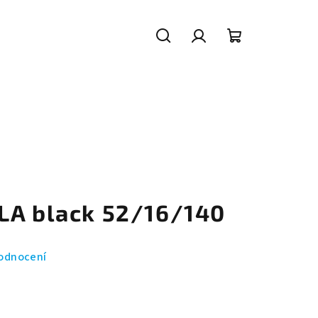
Hledat
Přihlášení
Nákupní
košík
LA black 52/16/140
odnocení