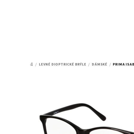
Přejít
na
obsah
/
LEVNÉ DIOPTRICKÉ BRÝLE
/
DÁMSKÉ
/
PRIMA ISAB
DOMŮ