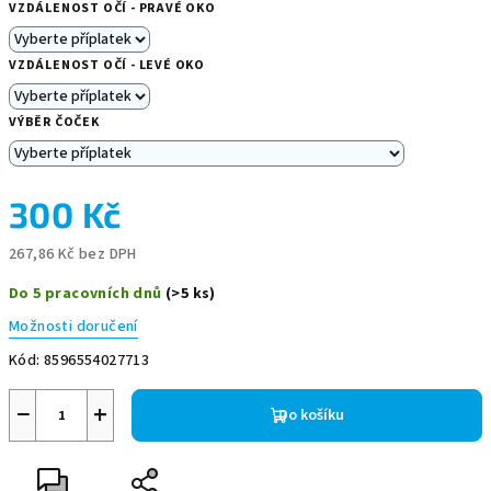
VZDÁLENOST OČÍ - PRAVÉ OKO
VZDÁLENOST OČÍ - LEVÉ OKO
VÝBĚR ČOČEK
300 Kč
267,86 Kč
bez DPH
Měrná
Do 5 pracovních dnů
(>5 ks)
cena:
Možnosti doručení
Kód:
8596554027713
−
+
Do košíku