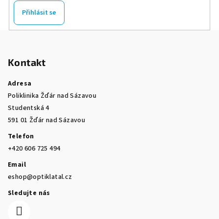
Přihlásit se
Z
á
Kontakt
p
a
Adresa
t
Poliklinika Žďár nad Sázavou
í
Studentská 4
591 01 Žďár nad Sázavou
Telefon
+420 606 725 494
Email
eshop@optiklatal.cz
Sledujte nás