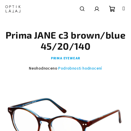
Přejít
na
obsah
Nákupní
Hledat
Přihlášení
Prima JANE c3 brown/blue
košík
45/20/140
PRIMA EYEWEAR
Průměrné
Neohodnoceno
Podrobnosti hodnocení
hodnocení
produktu
je
0,0
z
5
hvězdiček.