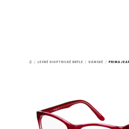
Přejít
na
obsah
/
LEVNÉ DIOPTRICKÉ BRÝLE
/
DÁMSKÉ
/
PRIMA JEAN
DOMŮ