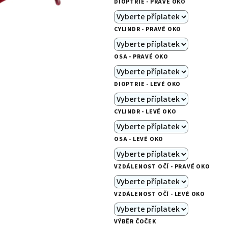
DIOPTRIE - PRAVÉ OKO
je
0,0
CYLINDR - PRAVÉ OKO
z
5
OSA - PRAVÉ OKO
hvězdiček.
DIOPTRIE - LEVÉ OKO
CYLINDR - LEVÉ OKO
OSA - LEVÉ OKO
VZDÁLENOST OČÍ - PRAVÉ OKO
VZDÁLENOST OČÍ - LEVÉ OKO
VÝBĚR ČOČEK