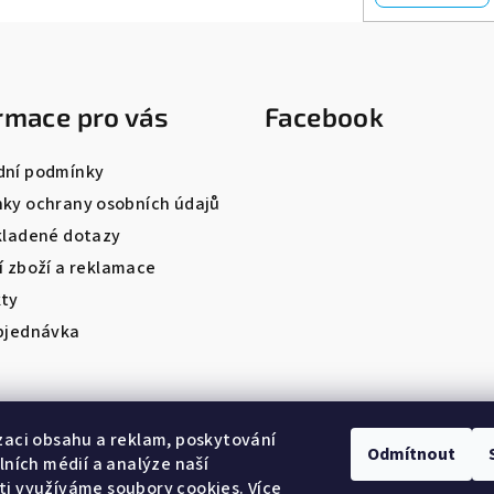
rmace pro vás
Facebook
ní podmínky
ky ochrany osobních údajů
kladené dotazy
í zboží a reklamace
ty
bjednávka
zaci obsahu a reklam, poskytování
Odmítnout
álních médií a analýze naší
i využíváme soubory cookies. Více