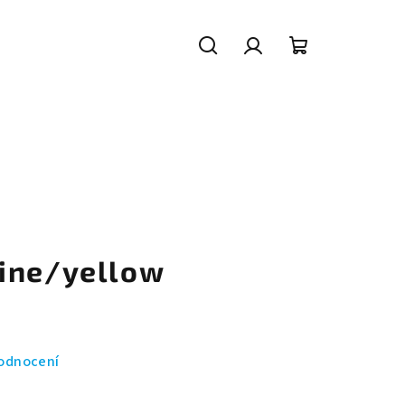
Hledat
Přihlášení
Nákupní
košík
ine/yellow
odnocení