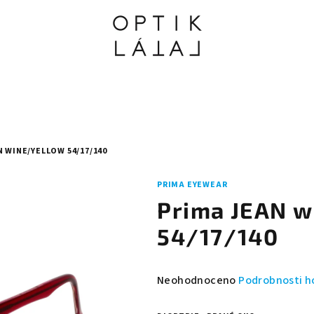
 WINE/YELLOW 54/17/140
PRIMA EYEWEAR
Prima JEAN w
54/17/140
Průměrné
Neohodnoceno
Podrobnosti h
hodnocení
produktu