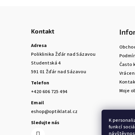
Z
á
Kontakt
Info
p
a
Adresa
Obchod
Poliklinika Žďár nad Sázavou
t
Podmín
Studentská 4
Často 
í
591 01 Žďár nad Sázavou
Vrácen
Kontak
Telefon
Moje o
+420 606 725 494
Email
eshop@optiklatal.cz
K personali
Sledujte nás
funkcí soci
návštěvnost