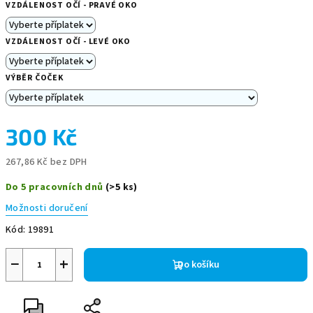
VZDÁLENOST OČÍ - PRAVÉ OKO
VZDÁLENOST OČÍ - LEVÉ OKO
VÝBĚR ČOČEK
300 Kč
267,86 Kč
bez DPH
Měrná
Do 5 pracovních dnů
(>5 ks)
cena:
Možnosti doručení
Kód:
19891
−
+
Do košíku