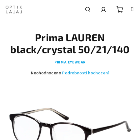
Přejít
na
obsah
Nákupní
Hledat
Přihlášení
Prima LAUREN
košík
black/crystal 50/21/140
PRIMA EYEWEAR
Průměrné
Neohodnoceno
Podrobnosti hodnocení
hodnocení
produktu
je
0,0
z
5
hvězdiček.