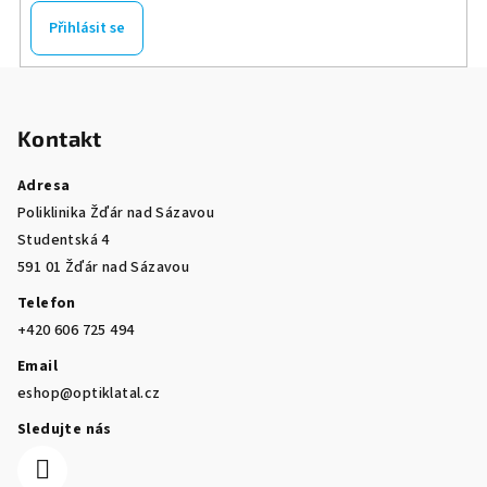
Přihlásit se
Z
á
Kontakt
p
a
Adresa
t
Poliklinika Žďár nad Sázavou
í
Studentská 4
591 01 Žďár nad Sázavou
Telefon
+420 606 725 494
Email
eshop@optiklatal.cz
Sledujte nás