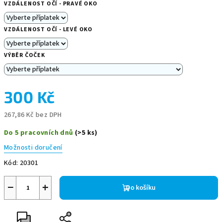
VZDÁLENOST OČÍ - PRAVÉ OKO
VZDÁLENOST OČÍ - LEVÉ OKO
VÝBĚR ČOČEK
300 Kč
267,86 Kč
bez DPH
Měrná
Do 5 pracovních dnů
(>5 ks)
cena:
Možnosti doručení
Kód:
20301
−
+
Do košíku