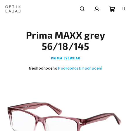
Přejít
na
obsah
Nákupní
Hledat
Přihlášení
Prima MAXX grey
košík
56/18/145
PRIMA EYEWEAR
Průměrné
Neohodnoceno
Podrobnosti hodnocení
hodnocení
produktu
je
0,0
z
5
hvězdiček.