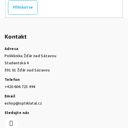
Přihlásit se
Z
á
Kontakt
p
a
Adresa
t
Poliklinika Žďár nad Sázavou
í
Studentská 4
591 01 Žďár nad Sázavou
Telefon
+420 606 725 494
Email
eshop@optiklatal.cz
Sledujte nás