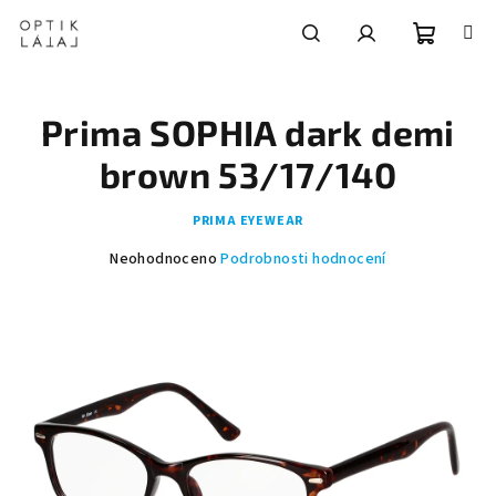
Přejít
na
obsah
Nákupní
Hledat
Přihlášení
Prima SOPHIA dark demi
košík
brown 53/17/140
PRIMA EYEWEAR
Průměrné
Neohodnoceno
Podrobnosti hodnocení
hodnocení
produktu
je
0,0
z
5
hvězdiček.