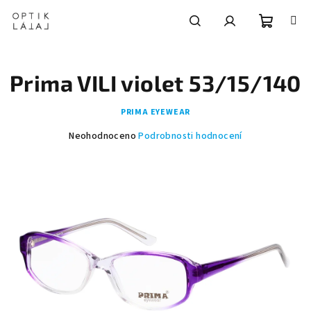
Přejít
na
obsah
Nákupní
Hledat
Přihlášení
Prima VILI violet 53/15/140
košík
PRIMA EYEWEAR
Průměrné
Neohodnoceno
Podrobnosti hodnocení
hodnocení
produktu
je
0,0
z
5
hvězdiček.