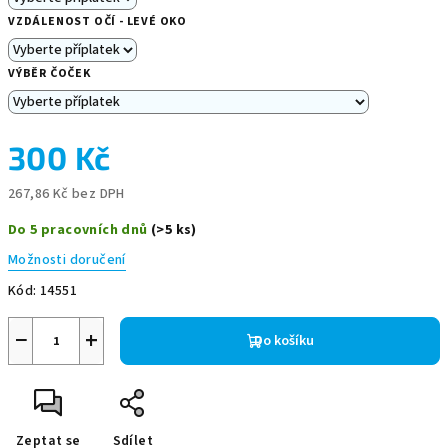
VZDÁLENOST OČÍ - LEVÉ OKO
VÝBĚR ČOČEK
300 Kč
267,86 Kč
bez DPH
Měrná
Do 5 pracovních dnů
(>5 ks)
cena:
Možnosti doručení
Kód:
14551
−
+
Do košíku
Zeptat se
Sdílet