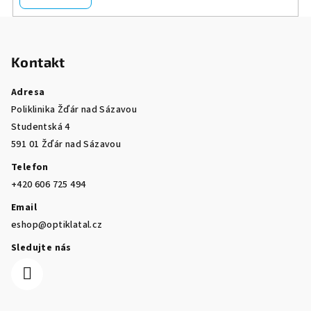
Z
á
Kontakt
p
a
Adresa
t
Poliklinika Žďár nad Sázavou
í
Studentská 4
591 01 Žďár nad Sázavou
Telefon
+420 606 725 494
Email
eshop@optiklatal.cz
Sledujte nás