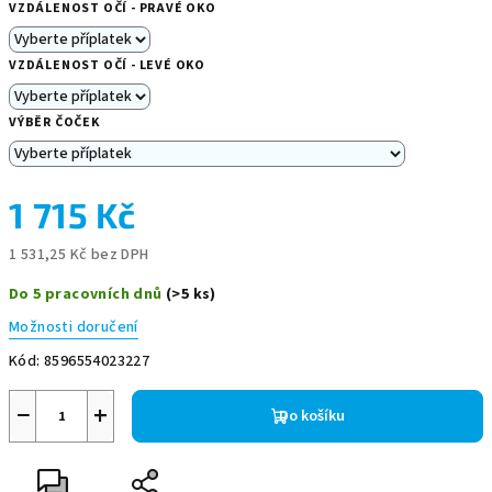
VZDÁLENOST OČÍ - PRAVÉ OKO
VZDÁLENOST OČÍ - LEVÉ OKO
VÝBĚR ČOČEK
1 715 Kč
1 531,25 Kč
bez DPH
Měrná
Do 5 pracovních dnů
(>5 ks)
cena:
Možnosti doručení
Kód:
8596554023227
−
+
Do košíku