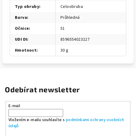
Typ obruby
:
Celoobruba
Barva
:
Průhledná
Očnice
:
51
UDI DI
:
8596554023227
Hmotnost
:
30 g
Odebírat newsletter
E-mail
Vložením e-mailu souhlasíte s
podmínkami ochrany osobních
údajů