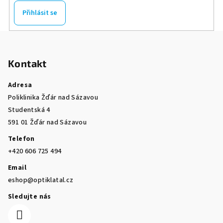
Přihlásit se
Z
á
Kontakt
p
a
Adresa
t
Poliklinika Žďár nad Sázavou
í
Studentská 4
591 01 Žďár nad Sázavou
Telefon
+420 606 725 494
Email
eshop@optiklatal.cz
Sledujte nás