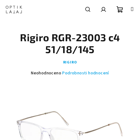
Přejít
na
obsah
Nákupní
Hledat
Přihlášení
Rigiro RGR-23003 c4
košík
51/18/145
RIGIRO
Průměrné
Neohodnoceno
Podrobnosti hodnocení
hodnocení
produktu
je
0,0
z
5
hvězdiček.