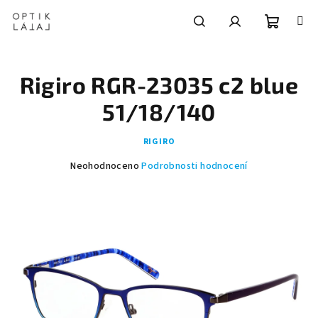
Přejít
na
obsah
Nákupní
Hledat
Přihlášení
Rigiro RGR-23035 c2 blue
košík
51/18/140
RIGIRO
Průměrné
Neohodnoceno
Podrobnosti hodnocení
hodnocení
produktu
je
0,0
z
5
hvězdiček.