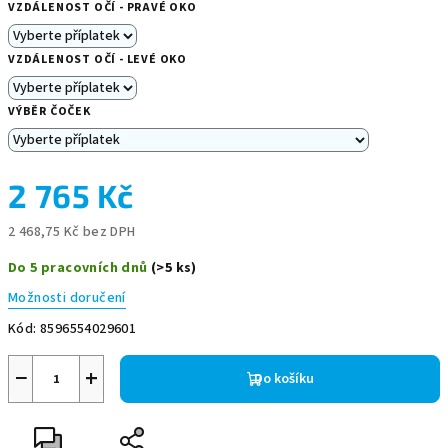
VZDÁLENOST OČÍ - PRAVÉ OKO
VZDÁLENOST OČÍ - LEVÉ OKO
VÝBĚR ČOČEK
2 765 Kč
2 468,75 Kč
bez DPH
Měrná
Do 5 pracovních dnů
(>5 ks)
cena:
Možnosti doručení
Kód:
8596554029601
−
+
Do košíku