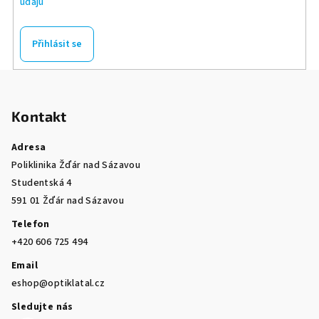
údajů
Přihlásit se
Z
á
Kontakt
p
a
Adresa
t
Poliklinika Žďár nad Sázavou
í
Studentská 4
591 01 Žďár nad Sázavou
Telefon
+420 606 725 494
Email
eshop@optiklatal.cz
Sledujte nás