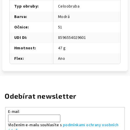
Typ obruby
:
Celoobruba
Barva
:
Modrá
Očnice
:
51
UDI DI
:
8596554029601
Hmotnost
:
47 g
Flex
:
Ano
Odebírat newsletter
E-mail
Vložením e-mailu souhlasíte s
podmínkami ochrany osobních