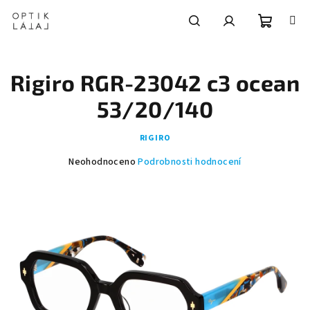
Přejít
na
obsah
Nákupní
Hledat
Přihlášení
Rigiro RGR-23042 c3 ocean
košík
53/20/140
RIGIRO
Průměrné
Neohodnoceno
Podrobnosti hodnocení
hodnocení
produktu
je
0,0
z
5
hvězdiček.