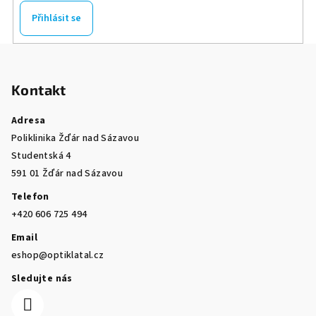
Přihlásit se
Z
á
Kontakt
p
a
Adresa
t
Poliklinika Žďár nad Sázavou
í
Studentská 4
591 01 Žďár nad Sázavou
Telefon
+420 606 725 494
Email
eshop@optiklatal.cz
Sledujte nás