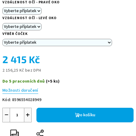
VZDÁLENOST OČÍ - PRAVÉ OKO
VZDÁLENOST OČÍ - LEVÉ OKO
VÝBĚR ČOČEK
2 415 Kč
2 156,25 Kč
bez DPH
Měrná
Do 5 pracovních dnů
(>5 ks)
cena:
Možnosti doručení
Kód:
8596554028949
−
+
Do košíku