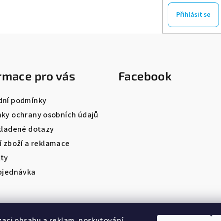
Přihlásit se
rmace pro vás
Facebook
ní podmínky
ky ochrany osobních údajů
kladené dotazy
í zboží a reklamace
ty
bjednávka
zaci obsahu a reklam, poskytování