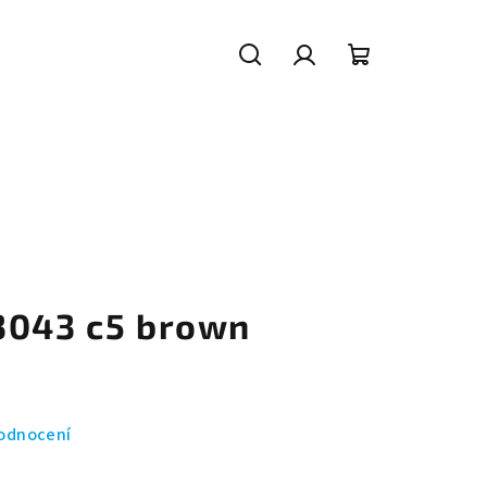
Hledat
Přihlášení
Nákupní
košík
3043 c5 brown
odnocení