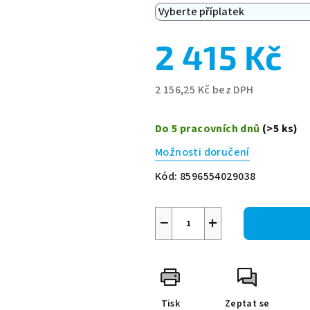
2 415 Kč
2 156,25 Kč
bez DPH
Měrná
cena:
Do 5 pracovních dnů
(>5 ks)
Možnosti doručení
Kód:
8596554029038
−
+
Tisk
Zeptat se