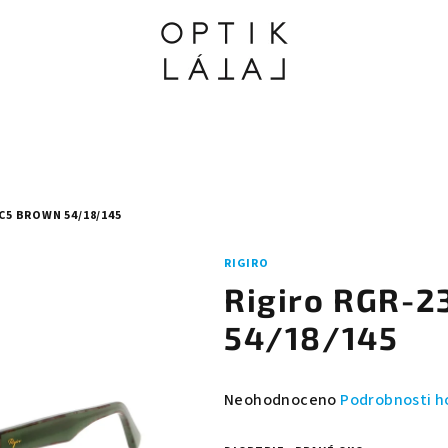
C5 BROWN 54/18/145
RIGIRO
Rigiro RGR-2
54/18/145
Průměrné
Neohodnoceno
Podrobnosti h
hodnocení
produktu