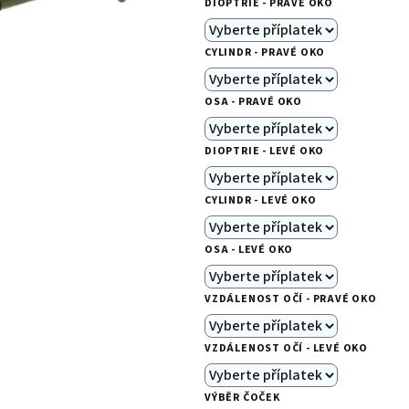
DIOPTRIE - PRAVÉ OKO
je
0,0
CYLINDR - PRAVÉ OKO
z
5
OSA - PRAVÉ OKO
hvězdiček.
DIOPTRIE - LEVÉ OKO
CYLINDR - LEVÉ OKO
OSA - LEVÉ OKO
VZDÁLENOST OČÍ - PRAVÉ OKO
VZDÁLENOST OČÍ - LEVÉ OKO
VÝBĚR ČOČEK