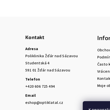
Z
á
Kontakt
Info
p
a
Adresa
Obchod
Poliklinika Žďár nad Sázavou
t
Podmín
Studentská 4
Často 
í
591 01 Žďár nad Sázavou
Vrácen
Kontak
Telefon
Moje o
+420 606 725 494
Email
eshop@optiklatal.cz
K personali