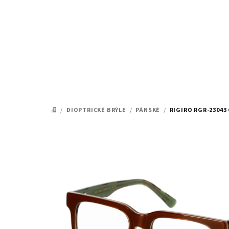
Přejít
na
obsah
/
DIOPTRICKÉ BRÝLE
/
PÁNSKÉ
/
RIGIRO RGR-23043 
DOMŮ