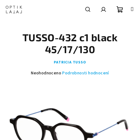
Přejít
na
obsah
Nákupní
Hledat
Přihlášení
TUSSO-432 c1 black
košík
45/17/130
PATRICIA TUSSO
Průměrné
Neohodnoceno
Podrobnosti hodnocení
hodnocení
produktu
je
0,0
z
5
hvězdiček.