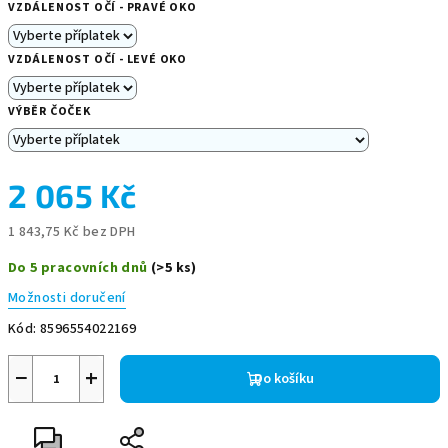
VZDÁLENOST OČÍ - PRAVÉ OKO
VZDÁLENOST OČÍ - LEVÉ OKO
VÝBĚR ČOČEK
2 065 Kč
1 843,75 Kč
bez DPH
Měrná
Do 5 pracovních dnů
(>5 ks)
cena:
Možnosti doručení
Kód:
8596554022169
−
+
Do košíku