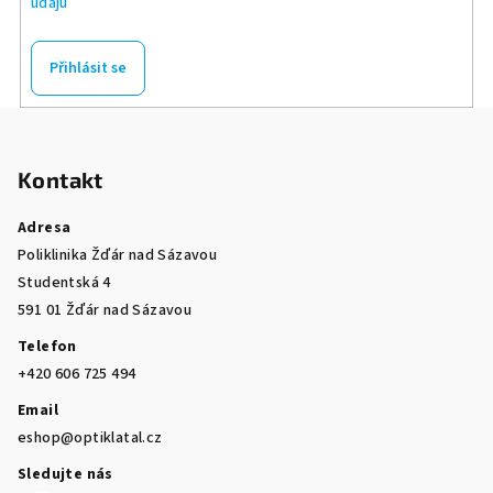
údajů
Přihlásit se
Z
á
Kontakt
p
a
Adresa
t
Poliklinika Žďár nad Sázavou
í
Studentská 4
591 01 Žďár nad Sázavou
Telefon
+420 606 725 494
Email
eshop@optiklatal.cz
Sledujte nás