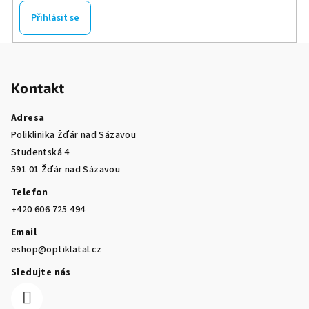
Přihlásit se
Z
á
Kontakt
p
a
Adresa
t
Poliklinika Žďár nad Sázavou
í
Studentská 4
591 01 Žďár nad Sázavou
Telefon
+420 606 725 494
Email
eshop@optiklatal.cz
Sledujte nás