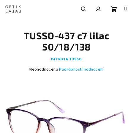
Přejít
na
obsah
Nákupní
Hledat
Přihlášení
TUSSO-437 c7 lilac
košík
50/18/138
PATRICIA TUSSO
Průměrné
Neohodnoceno
Podrobnosti hodnocení
hodnocení
produktu
je
0,0
z
5
hvězdiček.