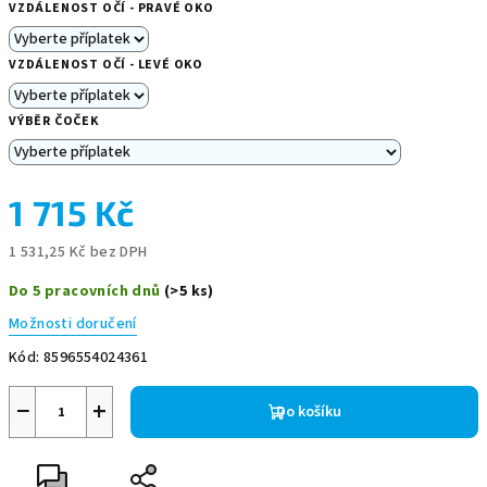
VZDÁLENOST OČÍ - PRAVÉ OKO
VZDÁLENOST OČÍ - LEVÉ OKO
VÝBĚR ČOČEK
1 715 Kč
1 531,25 Kč
bez DPH
Měrná
Do 5 pracovních dnů
(>5 ks)
cena:
Možnosti doručení
Kód:
8596554024361
−
+
Do košíku