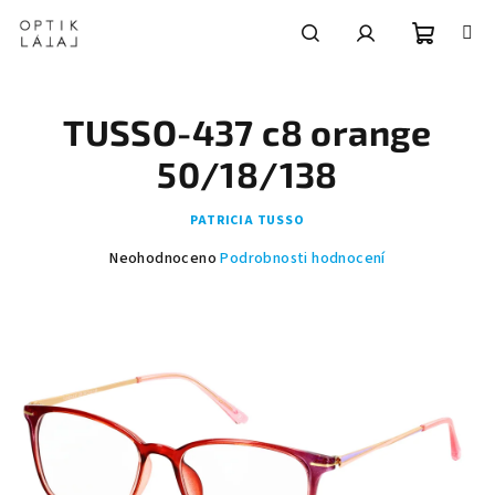
Přejít
na
obsah
Nákupní
Hledat
Přihlášení
TUSSO-437 c8 orange
košík
50/18/138
PATRICIA TUSSO
Průměrné
Neohodnoceno
Podrobnosti hodnocení
hodnocení
produktu
je
0,0
z
5
hvězdiček.