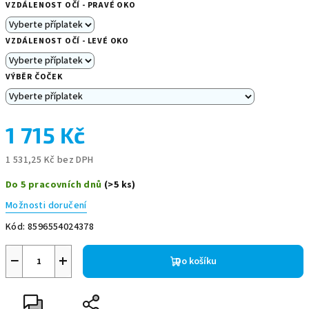
VZDÁLENOST OČÍ - PRAVÉ OKO
VZDÁLENOST OČÍ - LEVÉ OKO
VÝBĚR ČOČEK
1 715 Kč
1 531,25 Kč
bez DPH
Měrná
Do 5 pracovních dnů
(>5 ks)
cena:
Možnosti doručení
Kód:
8596554024378
−
+
Do košíku