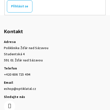
Přihlásit se
Z
á
Kontakt
p
a
Adresa
t
Poliklinika Žďár nad Sázavou
í
Studentská 4
591 01 Žďár nad Sázavou
Telefon
+420 606 725 494
Email
eshop@optiklatal.cz
Sledujte nás