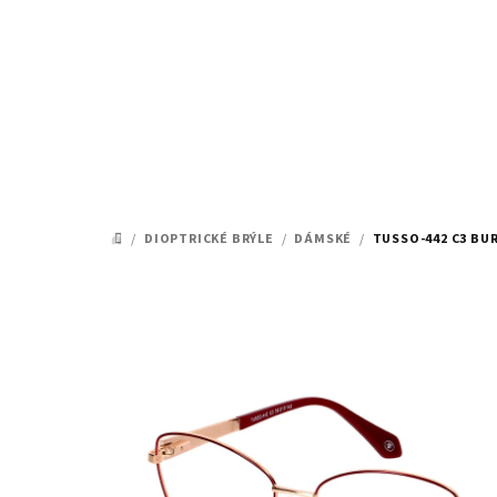
Přejít
na
obsah
/
DIOPTRICKÉ BRÝLE
/
DÁMSKÉ
/
TUSSO-442 C3 BUR
DOMŮ