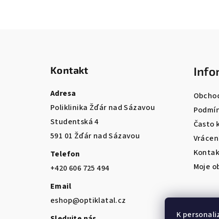
Z
á
Kontakt
Info
p
a
Adresa
Obchod
Poliklinika Žďár nad Sázavou
t
Podmín
Studentská 4
Často 
í
591 01 Žďár nad Sázavou
Vrácen
Kontak
Telefon
Moje o
+420 606 725 494
Email
eshop@optiklatal.cz
K personali
Sledujte nás