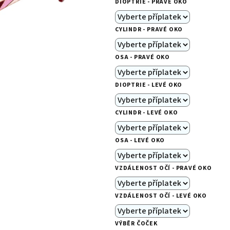
DIOPTRIE - PRAVÉ OKO
je
0,0
CYLINDR - PRAVÉ OKO
z
5
OSA - PRAVÉ OKO
hvězdiček.
DIOPTRIE - LEVÉ OKO
CYLINDR - LEVÉ OKO
OSA - LEVÉ OKO
VZDÁLENOST OČÍ - PRAVÉ OKO
VZDÁLENOST OČÍ - LEVÉ OKO
VÝBĚR ČOČEK