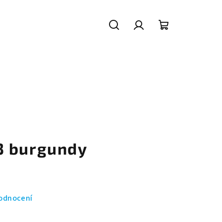
Hledat
Přihlášení
Nákupní
košík
3 burgundy
odnocení