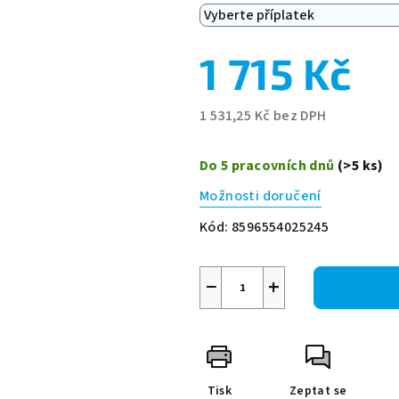
1 715 Kč
1 531,25 Kč
bez DPH
Měrná
cena:
Do 5 pracovních dnů
(>5 ks)
Možnosti doručení
Kód:
8596554025245
−
+
Tisk
Zeptat se