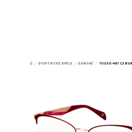
Přejít
na
obsah
/
DIOPTRICKÉ BRÝLE
/
DÁMSKÉ
/
TUSSO-447 C3 BUR
DOMŮ