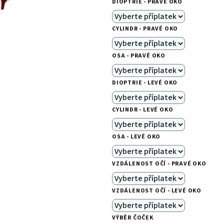
DIOPTRIE - PRAVÉ OKO
je
0,0
CYLINDR - PRAVÉ OKO
z
5
OSA - PRAVÉ OKO
hvězdiček.
DIOPTRIE - LEVÉ OKO
CYLINDR - LEVÉ OKO
OSA - LEVÉ OKO
VZDÁLENOST OČÍ - PRAVÉ OKO
VZDÁLENOST OČÍ - LEVÉ OKO
VÝBĚR ČOČEK