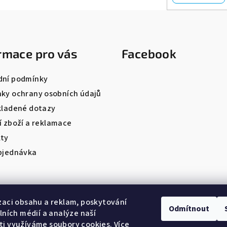
rmace pro vás
Facebook
ní podmínky
ky ochrany osobních údajů
kladené dotazy
í zboží a reklamace
ty
bjednávka
zaci obsahu a reklam, poskytování
Odmítnout
álních médií a analýze naší
i využíváme soubory cookies. Více