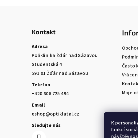
Z
á
Kontakt
Info
p
a
Adresa
Obchod
Poliklinika Žďár nad Sázavou
t
Podmín
Studentská 4
Často 
í
591 01 Žďár nad Sázavou
Vrácen
Kontak
Telefon
Moje o
+420 606 725 494
Email
eshop@optiklatal.cz
K personali
Sledujte nás
funkcí soci
návštěvnost