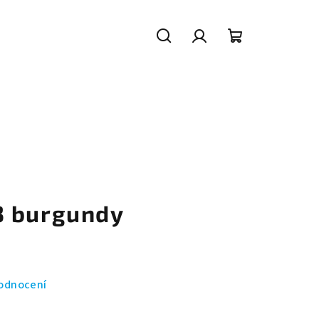
Hledat
Přihlášení
Nákupní
košík
3 burgundy
odnocení