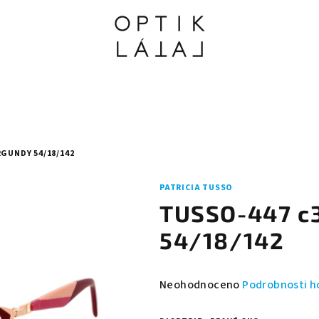
GUNDY 54/18/142
PATRICIA TUSSO
TUSSO-447 c
54/18/142
Průměrné
Neohodnoceno
Podrobnosti h
hodnocení
produktu