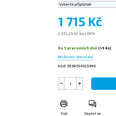
1 715 Kč
1 531,25 Kč
bez DPH
Měrná
cena:
Do 5 pracovních dnů
(>5 ks)
Možnosti doručení
Kód:
8596554025498
−
+
Tisk
Zeptat se