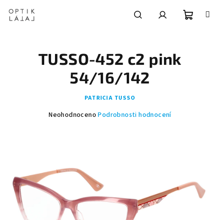
Přejít
na
obsah
Nákupní
Hledat
Přihlášení
TUSSO-452 c2 pink
košík
54/16/142
PATRICIA TUSSO
Průměrné
Neohodnoceno
Podrobnosti hodnocení
hodnocení
produktu
je
0,0
z
5
hvězdiček.