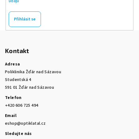
údajů
Přihlásit se
Z
á
Kontakt
p
a
Adresa
t
Poliklinika Žďár nad Sázavou
í
Studentská 4
591 01 Žďár nad Sázavou
Telefon
+420 606 725 494
Email
eshop@optiklatal.cz
Sledujte nás