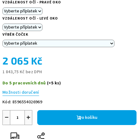
VZDÁLENOST OČÍ - PRAVÉ OKO
VZDÁLENOST OČÍ - LEVÉ OKO
VÝBĚR ČOČEK
2 065 Kč
1 843,75 Kč
bez DPH
Měrná
Do 5 pracovních dnů
(>5 ks)
cena:
Možnosti doručení
Kód:
8596554026969
−
+
Do košíku