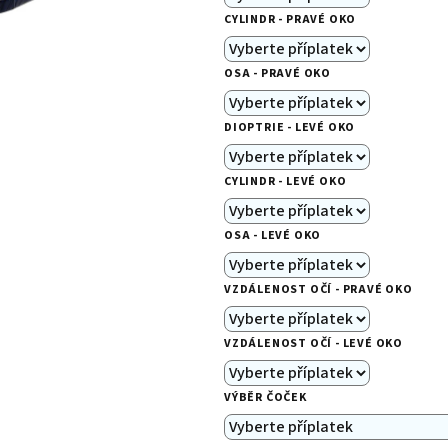
0,0
CYLINDR - PRAVÉ OKO
z
5
OSA - PRAVÉ OKO
hvězdiček.
DIOPTRIE - LEVÉ OKO
CYLINDR - LEVÉ OKO
OSA - LEVÉ OKO
VZDÁLENOST OČÍ - PRAVÉ OKO
VZDÁLENOST OČÍ - LEVÉ OKO
VÝBĚR ČOČEK