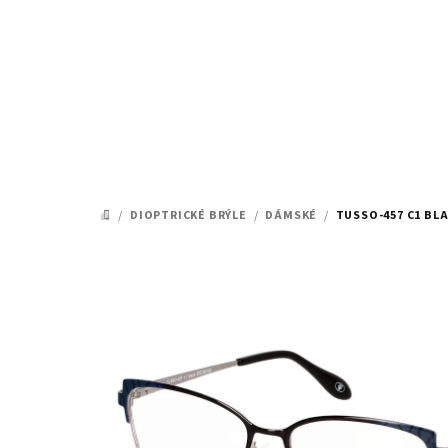
Přejít
na
obsah
/
DIOPTRICKÉ BRÝLE
/
DÁMSKÉ
/
TUSSO-457 C1 BLA
DOMŮ