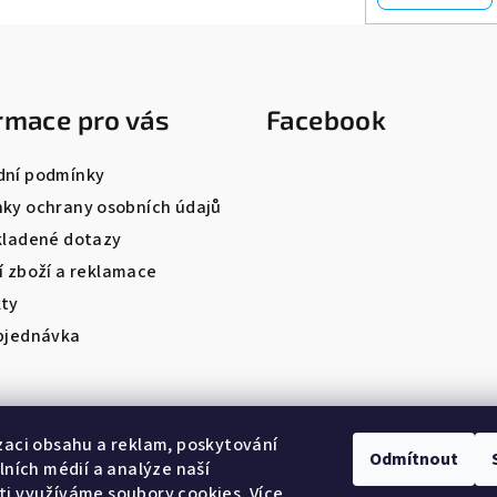
rmace pro vás
Facebook
ní podmínky
ky ochrany osobních údajů
kladené dotazy
í zboží a reklamace
ty
bjednávka
zaci obsahu a reklam, poskytování
Odmítnout
álních médií a analýze naší
i využíváme soubory cookies. Více