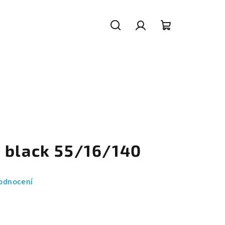
Hledat
Přihlášení
Nákupní
košík
 black 55/16/140
odnocení