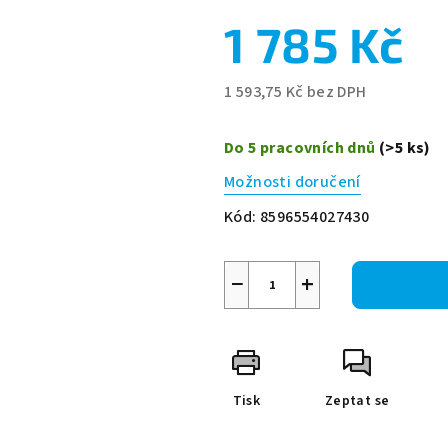
1 785 Kč
1 593,75 Kč
bez DPH
Měrná
cena:
Do 5 pracovních dnů
(>5 ks)
Možnosti doručení
Kód:
8596554027430
−
+
Tisk
Zeptat se