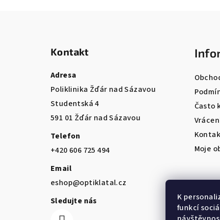
Z
á
Kontakt
Info
p
a
Adresa
Obchod
Poliklinika Žďár nad Sázavou
t
Podmín
Studentská 4
Často 
í
591 01 Žďár nad Sázavou
Vrácen
Kontak
Telefon
Moje o
+420 606 725 494
Email
eshop@optiklatal.cz
K personali
Sledujte nás
funkcí soci
návštěvnost