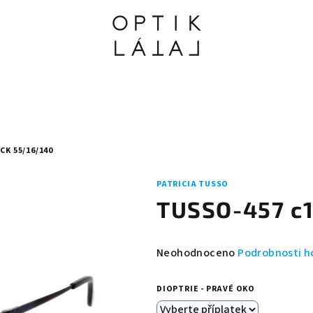
CK 55/16/140
PATRICIA TUSSO
TUSSO-457 c1
Průměrné
Neohodnoceno
Podrobnosti h
hodnocení
produktu
DIOPTRIE - PRAVÉ OKO
je