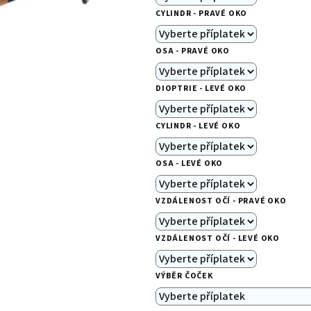
0,0
CYLINDR - PRAVÉ OKO
z
5
OSA - PRAVÉ OKO
hvězdiček.
DIOPTRIE - LEVÉ OKO
CYLINDR - LEVÉ OKO
OSA - LEVÉ OKO
VZDÁLENOST OČÍ - PRAVÉ OKO
VZDÁLENOST OČÍ - LEVÉ OKO
VÝBĚR ČOČEK