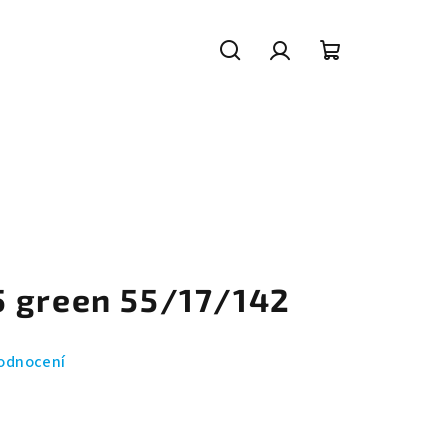
Hledat
Přihlášení
Nákupní
košík
 green 55/17/142
odnocení