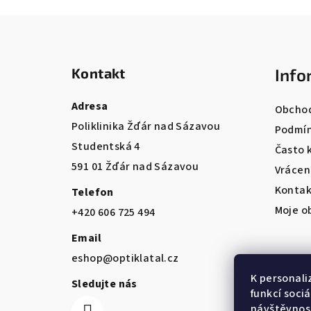
Z
á
Kontakt
Info
p
a
Adresa
Obchod
Poliklinika Žďár nad Sázavou
t
Podmín
Studentská 4
Často 
í
591 01 Žďár nad Sázavou
Vrácen
Kontak
Telefon
Moje o
+420 606 725 494
Email
eshop@optiklatal.cz
K personali
Sledujte nás
funkcí soci
návštěvnost