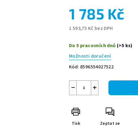
1 785 Kč
1 593,75 Kč
bez DPH
Měrná
cena:
Do 5 pracovních dnů
(>5 ks)
Možnosti doručení
Kód:
8596554027522
−
+
Tisk
Zeptat se