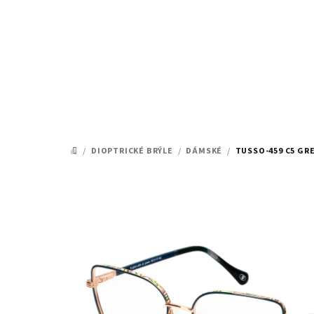
Přejít
na
obsah
/
DIOPTRICKÉ BRÝLE
/
DÁMSKÉ
/
TUSSO-459 C5 GRE
DOMŮ