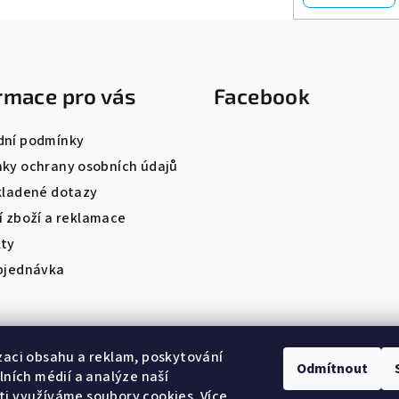
rmace pro vás
Facebook
ní podmínky
ky ochrany osobních údajů
kladené dotazy
í zboží a reklamace
ty
bjednávka
zaci obsahu a reklam, poskytování
Odmítnout
álních médií a analýze naší
i využíváme soubory cookies. Více