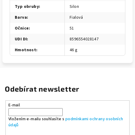
Typ obruby
:
Silon
Barva
:
Fialová
Očnice
:
51
UDI DI
:
8596554028147
Hmotnost
:
46 g
Odebírat newsletter
E-mail
Vložením e-mailu souhlasíte s
podmínkami ochrany osobních
údajů