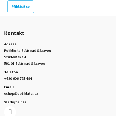
Přihlásit se
Z
á
Kontakt
p
a
Adresa
t
Poliklinika Žďár nad Sázavou
í
Studentská 4
591 01 Žďár nad Sázavou
Telefon
+420 606 725 494
Email
eshop@optiklatal.cz
Sledujte nás