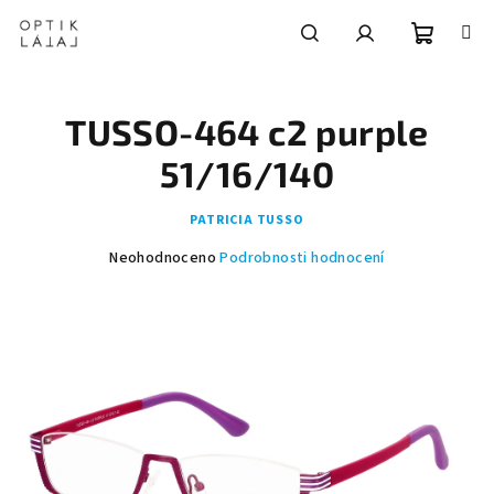
Přejít
na
obsah
Nákupní
Hledat
Přihlášení
TUSSO-464 c2 purple
košík
51/16/140
PATRICIA TUSSO
Průměrné
Neohodnoceno
Podrobnosti hodnocení
hodnocení
produktu
je
0,0
z
5
hvězdiček.