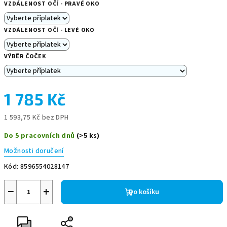
VZDÁLENOST OČÍ - PRAVÉ OKO
VZDÁLENOST OČÍ - LEVÉ OKO
VÝBĚR ČOČEK
1 785 Kč
1 593,75 Kč
bez DPH
Měrná
Do 5 pracovních dnů
(>5 ks)
cena:
Možnosti doručení
Kód:
8596554028147
−
+
Do košíku